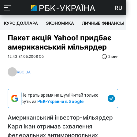
RU
КУРС ДОЛЛАРА
ЭКОНОМИКА
ЛИЧНЫЕ ФИНАНСЫ
T
Пакет акцій Yahoo! придбає
американський мільярдер
12:43 31.05.2008 Сб
2 мин
RBC.UA
Не трать время на шум! Читай только
суть из
РБК-Украина в Google
Американський інвестор-мільярдер
Карл Ікан отримав схвалення
федеральних антимонопольних