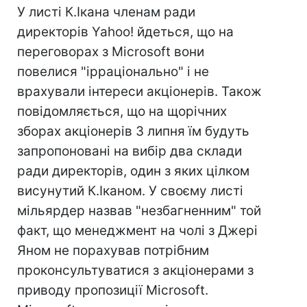
У листі К.Ікана членам ради
директорів Yahoo! йдеться, що на
переговорах з Microsoft вони
повелися "ірраціонально" і не
врахували інтереси акціонерів. Також
повідомляється, що на щорічних
зборах акціонерів 3 липня їм будуть
запропоновані на вибір два склади
ради директорів, один з яких цілком
висунутий К.Іканом. У своєму листі
мільярдер назвав "незбагненним" той
факт, що менеджмент на чолі з Джері
Яном не порахував потрібним
проконсультуватися з акціонерами з
приводу пропозиції Microsoft.