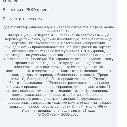
Команда
Вакансии в РБК-Украина
Разместить рекламу
Идентификатор онлайн-медиа в Реестре субъектов в сфере медиа
— R40-05347
Информационный портал «РБК-Украина» имеет трехязычную
версию (украинскую, русскую и английскую), главная страница
портала –
https://www.rbc.ua
. Фотографии, изображения
принадлежат их правообладателям. Все фотографии на Портале,
авторами которых являются журналисты РБК-Украина,
размещены на условиях лицензии Creative Commons Attribution
4.0 International. Редакция РБК-Украина может не разделять точку
зрения авторов. Оценочные суждения не подлежат
опровержению и подтверждению их правдивости. За
достоверность и содержание рекламы ответственность несет
рекламодатель. Материалы, обозначенные плашкой: "Пресс-
релизы", "Спецпроект", "Партнерский материал", "Promo",
"Благотворительность", "Резонанс" размещаются на правах
рекламы и предназначены, как правило, для лиц, достигших 21-
летнего возраста. «Новости компании» – это информационный
формат, охватывающий новости, события и объявления,
связанные с деятельностью компаний, базирующиеся на
прессрелизах, выпускаемых самими компаниями, и за которые
редакция не несет ответственности. Онлайн-медиа «РБК-
Украина» предназначено для лиц от 21 года.
© ООО «УБТ», 2006-2026.