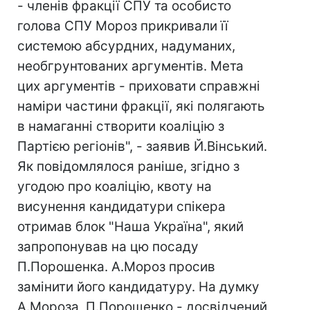
- членів фракції СПУ та особисто
голова СПУ Мороз прикривали її
системою абсурдних, надуманих,
необгрунтованих аргументів. Мета
цих аргументів - приховати справжні
наміри частини фракції, які полягають
в намаганні створити коаліцію з
Партією регіонів", - заявив Й.Вінський.
Як повідомлялося раніше, згідно з
угодою про коаліцію, квоту на
висунення кандидатури спікера
отримав блок "Наша Україна", який
запропонував на цю посаду
П.Порошенка. А.Мороз просив
замінити його кандидатуру. На думку
А.Мороза, П.Порошенко - досвідчений