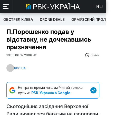
RU
ОБСТРЕЛ КИЕВА
DRONE DEALS
ОРМУЗСКИЙ ПРОЛИВ
П.Порошенко подав у
відставку, не дочекавшись
призначення
19:05 06.07.2006 Чт
3 мин
RBC.UA
Не трать время на шум! Читай только
суть из
РБК-Украина в Google
Сьогоднішнє засідання Верховної
Ради виявилося багатим на сюрпризи.