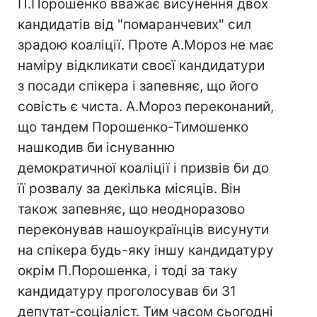
П.Порошенко вважає висунення двох
кандидатів від "помаранчевих" сил
зрадою коаліції. Проте А.Мороз не має
наміру відкликати своєї кандидатури
з посади спікера і запевняє, що його
совість є чиста. А.Мороз переконаний,
що тандем Порошенко-Тимошенко
нашкодив би існуванню
демократичної коаліції і призвів би до
її розвалу за декілька місяців. Він
також запевняє, що неодноразово
переконував нашоукраїнців висунути
на спікера будь-яку іншу кандидатуру
окрім П.Порошенка, і тоді за таку
кандидатуру проголосував би 31
депутат-соціаліст. Тим часом сьогодні