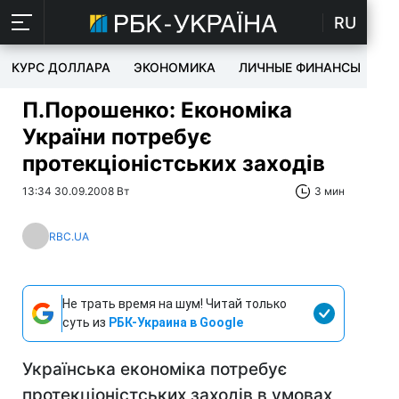
RU
КУРС ДОЛЛАРА
ЭКОНОМИКА
ЛИЧНЫЕ ФИНАНСЫ
T
П.Порошенко: Економіка
України потребує
протекціоністських заходів
13:34 30.09.2008 Вт
3 мин
RBC.UA
Не трать время на шум! Читай только
суть из
РБК-Украина в Google
Українська економіка потребує
протекціоністських заходів в умовах