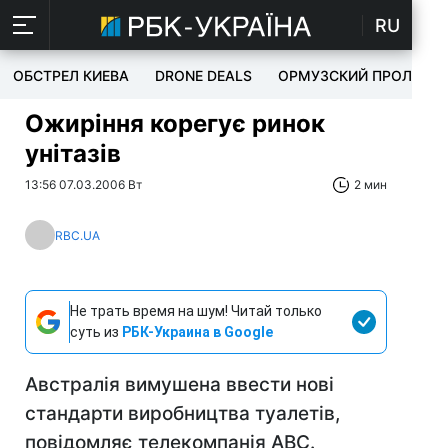
RU
ОБСТРЕЛ КИЕВА
DRONE DEALS
ОРМУЗСКИЙ ПРОЛИВ
Ожиріння корегує ринок
унітазів
13:56 07.03.2006 Вт
2 мин
RBC.UA
Не трать время на шум! Читай только
суть из
РБК-Украина в Google
Австралія вимушена ввести нові
стандарти виробництва туалетів,
повідомляє телекомпанія ABC.