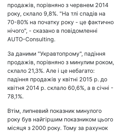
продажів, порівняно з червнем 2014
року, склало 9,8%. "На тлі спадів на
70-80% на початку року - це фактично
нічого", - сказано в повідомленні
AUTO-Consulting.
За даними "Укравтопрому", падіння
продажів, порівняно з минулим роком,
склало 21,3%. Але і це небагато:
падіння продажів у квітні 2015 р. до
квітня 2014 р. склало 60,6%, а в січні -
78,1%.
Втім, липневий показник минулого
року був найгіршим показником цього
місяця з 2000 року. Тому за рахунок