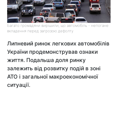
Багато громадяни вирішили, що автомобіль - непогане
вкладення перед загрозою дефолту
Липневий ринок легкових автомобілів
України продемонстрував ознаки
життя. Подальша доля ринку
залежить від розвитку подій в зоні
АТО і загальної макроекономічної
ситуації.