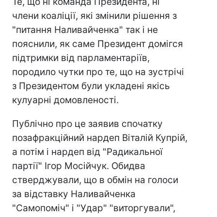
Те, що ні команда Президента, ні
члени коаліції, які змінили рішення з
"питання Наливайченка" так і не
пояснили, як саме Президент домігся
підтримки від парламентаріїв,
породило чутки про те, що на зустрічі
з Президентом були укладені якісь
кулуарні домовленості.
Публічно про це заявив спочатку
позафракційний нардеп Віталій Купрій,
а потім і нардеп від "Радикальної
партії" Ігор Мосійчук. Обидва
стверджували, що в обмін на голоси
за відставку Наливайченка
"Самопоміч" і "Удар" "виторгували",