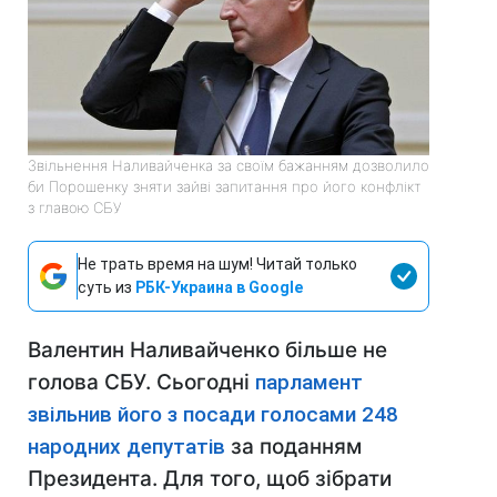
Звільнення Наливайченка за своїм бажанням дозволило
би Порошенку зняти зайві запитання про його конфлікт
з главою СБУ
Не трать время на шум! Читай только
суть из
РБК-Украина в Google
Валентин Наливайченко більше не
голова СБУ. Сьогодні
парламент
звільнив його з посади голосами 248
народних депутатів
за поданням
Президента. Для того, щоб зібрати