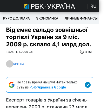
RU
КУРС ДОЛЛАРА
ЭКОНОМИКА
ЛИЧНЫЕ ФИНАНСЫ
T
Від'ємне сальдо зовнішньої
торгівлі України за 9 міс.
2009 р. склало 4,1 млрд дол.
12:08 11.11.2009 Ср
4 мин
RBC.UA
Не трать время на шум! Читай только
суть из
РБК-Украина в Google
Експорт товарів з України за січень-
вересень 2009 р. становив 27 млрд