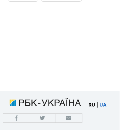
RU
|
UA