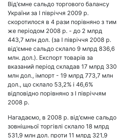
Від'ємне сальдо торгового балансу
України за I півріччя 2009 р.
скоротилося в 4 рази порівняно з тим
же періодом 2008 р. - до 2 млрд
443,7 млн дол. (за I півріччя 2008 р.
від'ємне сальдо склало 9 млрд 836,6
млн. дол.). Експорт товарів за
вказаний період складав 17 млрд 330
млн дол., імпорт - 19 млрд 773,7 млн
дол., що склало 53,2% і 46,6%
відповідно порівняно з I півріччям
2008 р.
Нагадаємо, в 2008 р. від'ємне сальдо
зовнішньої торгівлі склало 18 млрд
531,9 млн дол. проти 11 млрд 321,9