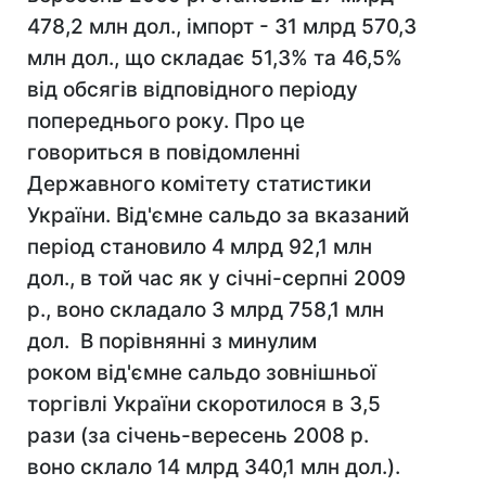
478,2 млн дол., імпорт - 31 млрд 570,3
млн дол., що складає 51,3% та 46,5%
від обсягів відповідного періоду
попереднього року. Про це
говориться в повідомленні
Державного комітету статистики
України. Від'ємне сальдо за вказаний
період становило 4 млрд 92,1 млн
дол., в той час як у січні-серпні 2009
р., воно складало 3 млрд 758,1 млн
дол. В порівнянні з минулим
роком від'ємне сальдо зовнішньої
торгівлі України скоротилося в 3,5
рази (за січень-вересень 2008 р.
воно склало 14 млрд 340,1 млн дол.).