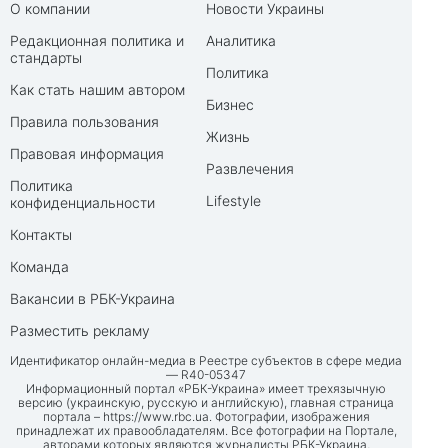
О компании
Новости Украины
Редакционная политика и
Аналитика
стандарты
Политика
Как стать нашим автором
Бизнес
Правила пользования
Жизнь
Правовая информация
Развлечения
Политика
Lifestyle
конфиденциальности
Контакты
Команда
Вакансии в РБК-Украина
Разместить рекламу
Идентификатор онлайн-медиа в Реестре субъектов в сфере медиа
— R40-05347
Информационный портал «РБК-Украина» имеет трехязычную
версию (украинскую, русскую и английскую), главная страница
портала –
https://www.rbc.ua
. Фотографии, изображения
принадлежат их правообладателям. Все фотографии на Портале,
авторами которых являются журналисты РБК-Украина,