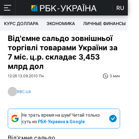
RU
КУРС ДОЛЛАРА
ЭКОНОМИКА
ЛИЧНЫЕ ФИНАНСЫ
T
Від'ємне сальдо зовнішньої
торгівлі товарами України за
7 міс. ц.р. складає 3,453
млрд дол
12:26 13.09.2010 Пн
3 мин
RBC.UA
Не трать время на шум! Читай только
суть из
РБК-Украина в Google
Від'ємне сальдо