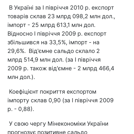
В Україні за I півріччя 2010 р. експорт
товарів склав 23 млрд 098,2 млн дол.,
імпорт - 25 млрд 613,1 млн дол.
Відносно I півріччя 2009 р. експорт
збільшився на 33,5%, імпорт - на
29,6%. Від'ємне сальдо склало 2
млрд 514,9 млн дол. (за I півріччя
2009 р. також від'ємне - 2 млрд 466,4
млн дол.).
Коефіцієнт покриття експортом
імпорту склав 0,90 (за I півріччя 2009
р. - 0,88).
У свою чергу Мінекономіки України
прогнозує позитивне сальдо