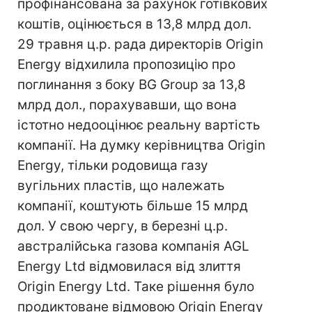
профінансована за рахунок готівкових
коштів, оцінюється в 13,8 млрд дол.
29 травня ц.р. рада директорів Origin
Energy відхилила пропозицію про
поглинання з боку BG Group за 13,8
млрд дол., порахувавши, що вона
істотно недооцінює реальну вартість
компанії. На думку керівництва Origin
Energy, тільки родовища газу
вугільних пластів, що належать
компанії, коштують більше 15 млрд
дол. У свою чергу, в березні ц.р.
австралійська газова компанія AGL
Energy Ltd відмовилася від злиття
Origin Energy Ltd. Таке рішення було
продиктоване відмовою Origin Energy