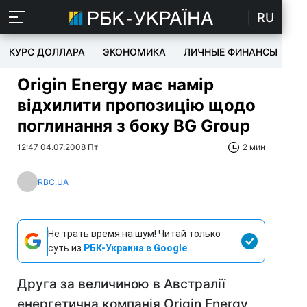
RU
КУРС ДОЛЛАРА
ЭКОНОМИКА
ЛИЧНЫЕ ФИНАНСЫ
T
Origin Energy має намір
відхилити пропозицію щодо
поглинання з боку BG Group
12:47 04.07.2008 Пт
2 мин
RBC.UA
Не трать время на шум! Читай только
суть из
РБК-Украина в Google
Друга за величиною в Австралії
енергетична компанія Origin Energy