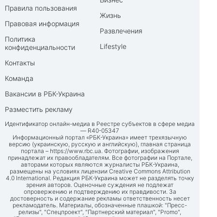
Правила пользования
Жизнь
Правовая информация
Развлечения
Политика
Lifestyle
конфиденциальности
Контакты
Команда
Вакансии в РБК-Украина
Разместить рекламу
Идентификатор онлайн-медиа в Реестре субъектов в сфере медиа
— R40-05347
Информационный портал «РБК-Украина» имеет трехязычную
версию (украинскую, русскую и английскую), главная страница
портала –
https://www.rbc.ua
. Фотографии, изображения
принадлежат их правообладателям. Все фотографии на Портале,
авторами которых являются журналисты РБК-Украина,
размещены на условиях лицензии Creative Commons Attribution
4.0 International. Редакция РБК-Украина может не разделять точку
зрения авторов. Оценочные суждения не подлежат
опровержению и подтверждению их правдивости. За
достоверность и содержание рекламы ответственность несет
рекламодатель. Материалы, обозначенные плашкой: "Пресс-
релизы", "Спецпроект", "Партнерский материал", "Promo",