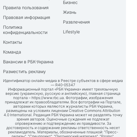
Бизнес
Правила пользования
Жизнь
Правовая информация
Развлечения
Политика
Lifestyle
конфиденциальности
Контакты
Команда
Вакансии в РБК-Украина
Разместить рекламу
Идентификатор онлайн-медиа в Реестре субъектов в сфере медиа
— R40-05347
Информационный портал «РБК-Украина» имеет трехязычную
версию (украинскую, русскую и английскую), главная страница
портала –
https://www.rbc.ua
. Фотографии, изображения
принадлежат их правообладателям. Все фотографии на Портале,
авторами которых являются журналисты РБК-Украина,
размещены на условиях лицензии Creative Commons Attribution
4.0 International. Редакция РБК-Украина может не разделять точку
зрения авторов. Оценочные суждения не подлежат
опровержению и подтверждению их правдивости. За
достоверность и содержание рекламы ответственность несет
рекламодатель. Материалы, обозначенные плашкой: "Пресс-
релизы", "Спецпроект", "Партнерский материал", "Promo",