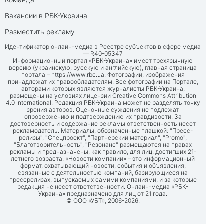
Вакансии в РБК-Украина
Разместить рекламу
Идентификатор онлайн-медиа в Реестре субъектов в сфере медиа
— R40-05347
Информационный портал «РБК-Украина» имеет трехязычную
версию (украинскую, русскую и английскую), главная страница
портала –
https://www.rbc.ua
. Фотографии, изображения
принадлежат их правообладателям. Все фотографии на Портале,
авторами которых являются журналисты РБК-Украина,
размещены на условиях лицензии Creative Commons Attribution
4.0 International. Редакция РБК-Украина может не разделять точку
зрения авторов. Оценочные суждения не подлежат
опровержению и подтверждению их правдивости. За
достоверность и содержание рекламы ответственность несет
рекламодатель. Материалы, обозначенные плашкой: "Пресс-
релизы", "Спецпроект", "Партнерский материал", "Promo",
"Благотворительность", "Резонанс" размещаются на правах
рекламы и предназначены, как правило, для лиц, достигших 21-
летнего возраста. «Новости компании» – это информационный
формат, охватывающий новости, события и объявления,
связанные с деятельностью компаний, базирующиеся на
прессрелизах, выпускаемых самими компаниями, и за которые
редакция не несет ответственности. Онлайн-медиа «РБК-
Украина» предназначено для лиц от 21 года.
© ООО «УБТ», 2006-2026.