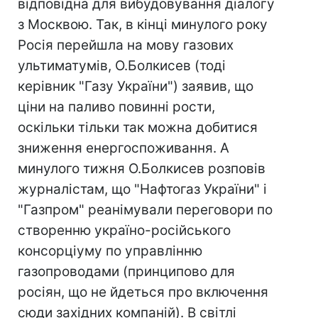
відповідна для вибудовування діалогу
з Москвою. Так, в кінці минулого року
Росія перейшла на мову газових
ультиматумів, О.Болкисев (тоді
керівник "Газу України") заявив, що
ціни на паливо повинні рости,
оскільки тільки так можна добитися
зниження енергоспоживання. А
минулого тижня О.Болкисев розповів
журналістам, що "Нафтогаз України" і
"Газпром" реанімували переговори по
створенню україно-російського
консорціуму по управлінню
газопроводами (принципово для
росіян, що не йдеться про включення
сюди західних компаній). В світлі