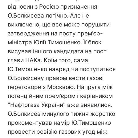
відносин з Росією призначення
О.Болкисева логічно. Але не
виключено, що все може порушити
затвердження на посту прем'єр-
міністра Юлії Тимошенко. Її блок
висував іншого кандидата на пост
глави НАКа. Крім того, сама
Ю.Тимошенко навряд чи поступиться
О.Болкисеву правом вести газові
переговори з Москвою. Напруга між
потенційним прем'єром і керівником
"Нафтогаза України" вже виявилися.
О.Болкисев минулого тижня жорстко
прокоментував намір Ю.Тимошенко
провести ревізію газових угод між