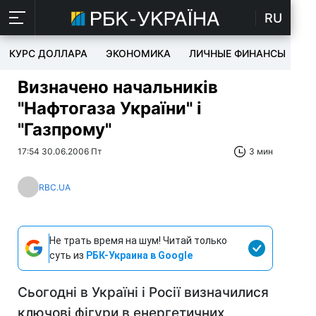
RU
КУРС ДОЛЛАРА
ЭКОНОМИКА
ЛИЧНЫЕ ФИНАНСЫ
T
Визначено начальників
"Нафтогаза України" і
"Газпрому"
17:54 30.06.2006 Пт
3 мин
RBC.UA
Не трать время на шум! Читай только
суть из
РБК-Украина в Google
Сьогодні в Україні і Росії визначилися
ключові фігури в енергетичних