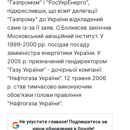
"Газпромом" і "РосУкрЕнерго",
підкресливши, що візит делегації
"Газпрому" до України відкладений
саме із-за її заяв. О.Болкисев закінчив
Московський авіаційний інститут. У
1999-2000 рр. посідав посаду
замміністра енергетики України. У
2005 р. призначений гендиректором
"Газу України" - дочірньої компанії
"Нафтогаза України". 12 травня 2006
р. став тимчасово виконуючим
обов'язки голови правління
"Нафтогаза України".
Не упустите главное! Подпишитесь на
наши обновления в Google!