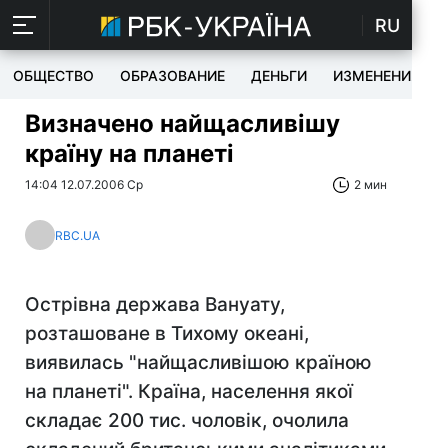
RU
ОБЩЕСТВО
ОБРАЗОВАНИЕ
ДЕНЬГИ
ИЗМЕНЕНИЯ
Визначено найщасливішу
країну на планеті
14:04 12.07.2006 Ср
2 мин
RBC.UA
Острівна держава Вануату,
розташоване в Тихому океані,
виявилась "найщасливішою країною
на планеті". Країна, населення якої
складає 200 тис. чоловік, очолила