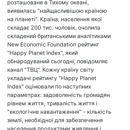
розташоване в Тихому океані,
виявилась "найщасливішою країною
на планеті". Країна, населення якої
складає 200 тис. чоловік, очолила
складений британськими аналітиками
New Economic Foundation рейтинг
"Happy Planet Index", який
обнародуваний сьогодні, повідомляє
канал "ТВЦ". Кожну країну світу
укладачі рейтингу "Happy Planet
Index" оцінювали по наступних
параметрах: задоволеність громадян
рівнем життя, тривалість життя і
"екологічне навантаження" - кількість
землі, необхідної для забезпечення
населення продуктами живлення і