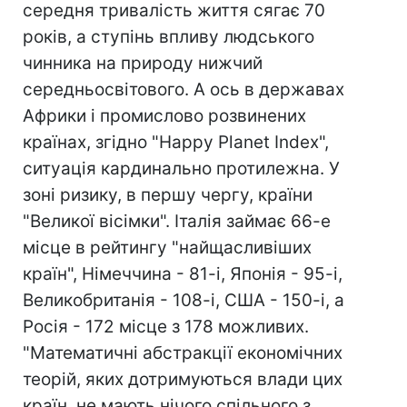
середня тривалість життя сягає 70
років, а ступінь впливу людського
чинника на природу нижчий
середньосвітового. А ось в державах
Африки і промислово розвинених
країнах, згідно "Happy Planet Index",
ситуація кардинально протилежна. У
зоні ризику, в першу чергу, країни
"Великої вісімки". Італія займає 66-е
місце в рейтингу "найщасливіших
країн", Німеччина - 81-і, Японія - 95-і,
Великобританія - 108-і, США - 150-і, а
Росія - 172 місце з 178 можливих.
"Математичні абстракції економічних
теорій, яких дотримуються влади цих
країн, не мають нічого спільного з