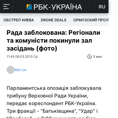
RU
ОБСТРЕЛ КИЕВА
DRONE DEALS
ОРМУЗСКИЙ ПРОЛИВ
Рада заблокована: Регіонали
та комуністи покинули зал
засідань (фото)
11:45 06.03.2013 Ср
3 мин
RBC.UA
Парламентська опозиція заблокувала
трибуну Верховної Ради України,
передає кореспондент РБК-Україна.
Три фракції - "Батьківщина", "Удар" і