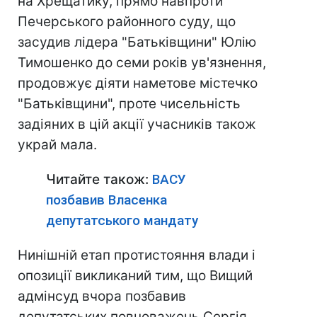
на Хрещатику, прямо навпроти
Печерського районного суду, що
засудив лідера "Батьківщини" Юлію
Тимошенко до семи років ув'язнення,
продовжує діяти наметове містечко
"Батьківщини", проте чисельність
задіяних в цій акції учасників також
украй мала.
Читайте також:
ВАСУ
позбавив Власенка
депутатського мандату
Нинішній етап протистояння влади і
опозиції викликаний тим, що Вищий
адмінсуд вчора позбавив
депутатських повноважень Сергія