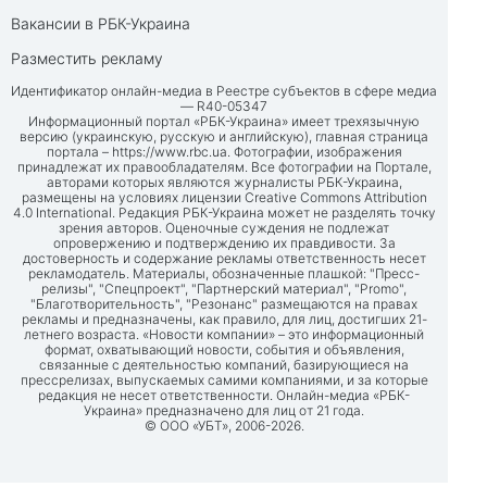
Вакансии в РБК-Украина
Разместить рекламу
Идентификатор онлайн-медиа в Реестре субъектов в сфере медиа
— R40-05347
Информационный портал «РБК-Украина» имеет трехязычную
версию (украинскую, русскую и английскую), главная страница
портала –
https://www.rbc.ua
. Фотографии, изображения
принадлежат их правообладателям. Все фотографии на Портале,
авторами которых являются журналисты РБК-Украина,
размещены на условиях лицензии Creative Commons Attribution
4.0 International. Редакция РБК-Украина может не разделять точку
зрения авторов. Оценочные суждения не подлежат
опровержению и подтверждению их правдивости. За
достоверность и содержание рекламы ответственность несет
рекламодатель. Материалы, обозначенные плашкой: "Пресс-
релизы", "Спецпроект", "Партнерский материал", "Promo",
"Благотворительность", "Резонанс" размещаются на правах
рекламы и предназначены, как правило, для лиц, достигших 21-
летнего возраста. «Новости компании» – это информационный
формат, охватывающий новости, события и объявления,
связанные с деятельностью компаний, базирующиеся на
прессрелизах, выпускаемых самими компаниями, и за которые
редакция не несет ответственности. Онлайн-медиа «РБК-
Украина» предназначено для лиц от 21 года.
© ООО «УБТ», 2006-2026.