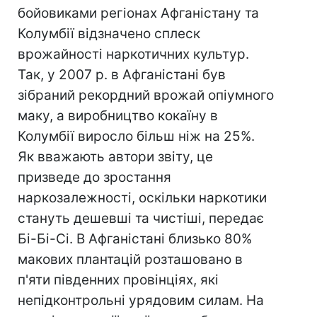
бойовиками регіонах Афганістану та
Колумбії відзначено сплеск
врожайності наркотичних культур.
Так, у 2007 р. в Афганістані був
зібраний рекордний врожай опіумного
маку, а виробництво кокаїну в
Колумбії виросло більш ніж на 25%.
Як вважають автори звіту, це
призведе до зростання
наркозалежності, оскільки наркотики
стануть дешевші та чистіші, передає
Бі-Бі-Сі. В Афганістані близько 80%
макових плантацій розташовано в
п'яти південних провінціях, які
непідконтрольні урядовим силам. На