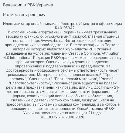
Вакансии в РБК-Украина
Разместить рекламу
Идентификатор онлайн-медиа в Реестре субъектов в сфере медиа
— R40-05347
Информационный портал «РБК-Украина» имеет трехязычную
версию (украинскую, русскую и английскую), главная страница
портала –
https://www.rbc.ua
. Фотографии, изображения
принадлежат их правообладателям. Все фотографии на Портале,
авторами которых являются журналисты РБК-Украина,
размещены на условиях лицензии Creative Commons Attribution
4.0 International. Редакция РБК-Украина может не разделять точку
зрения авторов. Оценочные суждения не подлежат
опровержению и подтверждению их правдивости. За
достоверность и содержание рекламы ответственность несет
рекламодатель. Материалы, обозначенные плашкой: "Пресс-
релизы", "Спецпроект", "Партнерский материал", "Promo",
"Благотворительность", "Резонанс" размещаются на правах
рекламы и предназначены, как правило, для лиц, достигших 21-
летнего возраста. «Новости компании» – это информационный
формат, охватывающий новости, события и объявления,
связанные с деятельностью компаний, базирующиеся на
прессрелизах, выпускаемых самими компаниями, и за которые
редакция не несет ответственности. Онлайн-медиа «РБК-
Украина» предназначено для лиц от 21 года.
© ООО «УБТ», 2006-2026.