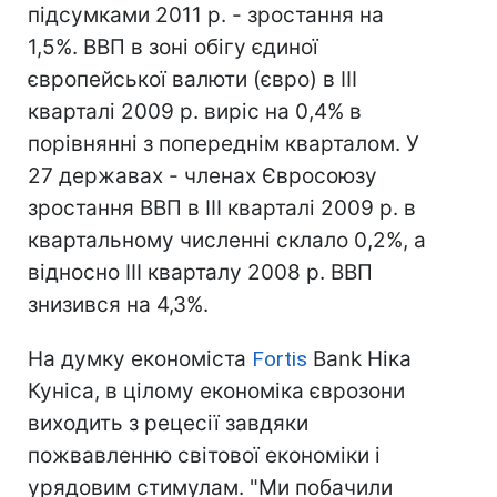
підсумками 2011 р. - зростання на
1,5%. ВВП в зоні обігу єдиної
європейської валюти (євро) в III
кварталі 2009 р. виріс на 0,4% в
порівнянні з попереднім кварталом. У
27 державах - членах Євросоюзу
зростання ВВП в III кварталі 2009 р. в
квартальному численні склало 0,2%, а
відносно III кварталу 2008 р. ВВП
знизився на 4,3%.
На думку економіста
Fortis
Bank Ніка
Куніса, в цілому економіка єврозони
виходить з рецесії завдяки
пожвавленню світової економіки і
урядовим стимулам. "Ми побачили