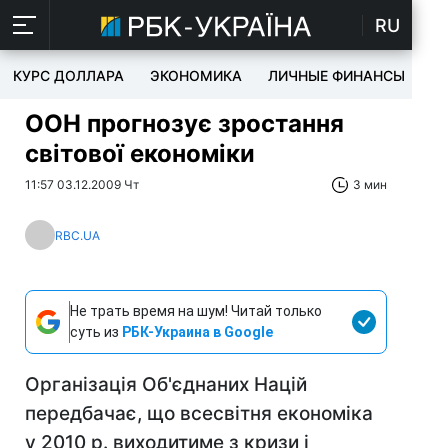
RU
КУРС ДОЛЛАРА
ЭКОНОМИКА
ЛИЧНЫЕ ФИНАНСЫ
T
ООН прогнозує зростання
світової економіки
11:57 03.12.2009 Чт
3 мин
RBC.UA
Не трать время на шум! Читай только
суть из
РБК-Украина в Google
Організація Об'єднаних Націй
передбачає, що всесвітня економіка
у 2010 р. виходитиме з кризи і