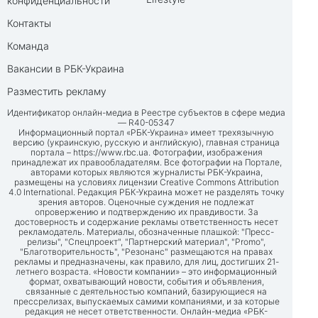
конфиденциальности
Контакты
Команда
Вакансии в РБК-Украина
Разместить рекламу
Идентификатор онлайн-медиа в Реестре субъектов в сфере медиа
— R40-05347
Информационный портал «РБК-Украина» имеет трехязычную
версию (украинскую, русскую и английскую), главная страница
портала –
https://www.rbc.ua
. Фотографии, изображения
принадлежат их правообладателям. Все фотографии на Портале,
авторами которых являются журналисты РБК-Украина,
размещены на условиях лицензии Creative Commons Attribution
4.0 International. Редакция РБК-Украина может не разделять точку
зрения авторов. Оценочные суждения не подлежат
опровержению и подтверждению их правдивости. За
достоверность и содержание рекламы ответственность несет
рекламодатель. Материалы, обозначенные плашкой: "Пресс-
релизы", "Спецпроект", "Партнерский материал", "Promo",
"Благотворительность", "Резонанс" размещаются на правах
рекламы и предназначены, как правило, для лиц, достигших 21-
летнего возраста. «Новости компании» – это информационный
формат, охватывающий новости, события и объявления,
связанные с деятельностью компаний, базирующиеся на
прессрелизах, выпускаемых самими компаниями, и за которые
редакция не несет ответственности. Онлайн-медиа «РБК-