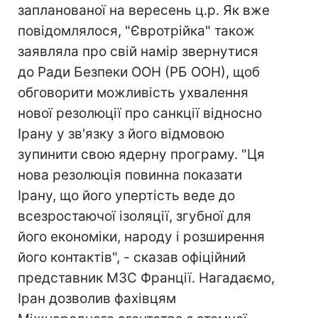
запланованої на вересень ц.р. Як вже
повідомлялося, "Євротрійка" також
заявляла про свій намір звернутися
до Ради Безпеки ООН (РБ ООН), щоб
обговорити можливість ухвалення
нової резолюції про санкції відносно
Ірану у зв'язку з його відмовою
зупинити свою ядерну програму. "Ця
нова резолюція повинна показати
Ірану, що його упертість веде до
всезростаючої ізоляції, згубної для
його економіки, народу і розширення
його контактів", - сказав офіційний
представник МЗС Франції. Нагадаємо,
Іран дозволив фахівцям