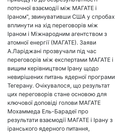
поточної взаємодії між МАГАТЕ і
Іраном", звинувативши США у спробах
вплинути на хід переговорів між
Іраном і Міжнародним агентством з
атомної енергії (МАГАТЕ). Заяви
А.Ларіджані прозвучали під час
переговорів між експертами МАГАТЕ і
вищим керівництвом Ірану щодо
невирішених питань ядерної програми
Тегерану. Очікувалося, що результат
цих переговорів стане основою для
ключової доповіді голови МАГАТЕ
Мохаммеда Ель-Барадеї про
результати взаємодії МАГАТЕ і Ірану з
іранського ядерного питання,