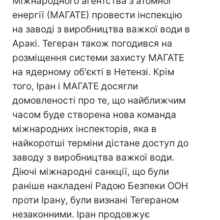
Міжнародного агентства з атомної
енергії (МАГАТЕ) провести інспекцію
на заводі з виробництва важкої води в
Аракі. Тегеран також погодився на
розміщення системи захисту МАГАТЕ
на ядерному об'єкті в Нетензі. Крім
того, Іран і МАГАТЕ досягли
домовленості про те, що найближчим
часом буде створена нова команда
міжнародних інспекторів, яка в
найкоротші терміни дістане доступ до
заводу з виробництва важкої води.
Діючі міжнародні санкції, що були
раніше накладені Радою Безпеки ООН
проти Ірану, були визнані Тегераном
незаконними. Іран продовжує