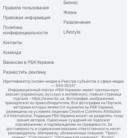
Бизнес
Правила пользования
Жизнь
Правовая информация
Развлечения
Политика
Lifestyle
конфиденциальности
Контакты
Команда
Вакансии в РБК-Украина
Разместить рекламу
Идентификатор онлайн-медиа в Реестре субъектов в сфере медиа
— R40-05347
Информационный портал «РБК-Украина» имеет трехязычную
версию (украинскую, русскую и английскую), главная страница
портала –
https://www.rbc.ua
. Фотографии, изображения
принадлежат их правообладателям. Все фотографии на Портале,
авторами которых являются журналисты РБК-Украина,
размещены на условиях лицензии Creative Commons Attribution
4.0 International. Редакция РБК-Украина может не разделять точку
зрения авторов. Оценочные суждения не подлежат
опровержению и подтверждению их правдивости. За
достоверность и содержание рекламы ответственность несет
рекламодатель. Материалы, обозначенные плашкой: "Пресс-
релизы", "Спецпроект", "Партнерский материал", "Promo",