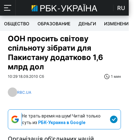
RU
ОБЩЕСТВО
ОБРАЗОВАНИЕ
ДЕНЬГИ
ИЗМЕНЕНИЯ
ООН просить світову
спільноту зібрати для
Пакистану додатково 1,6
млрд дол
10:29 18.09.2010 Сб
1 мин
RBC.UA
Не трать время на шум! Читай только
суть из
РБК-Украина в Google
Організація об'єднаних націй