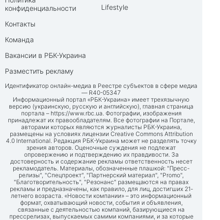
Lifestyle
конфиденциальности
Контакты
Команда
Вакансии в РБК-Украина
Разместить рекламу
Идентификатор онлайн-медиа в Реестре субъектов в сфере медиа
— R40-05347
Информационный портал «РБК-Украина» имеет трехязычную
версию (украинскую, русскую и английскую), главная страница
портала –
https://www.rbc.ua
. Фотографии, изображения
принадлежат их правообладателям. Все фотографии на Портале,
авторами которых являются журналисты РБК-Украина,
размещены на условиях лицензии Creative Commons Attribution
4.0 International. Редакция РБК-Украина может не разделять точку
зрения авторов. Оценочные суждения не подлежат
опровержению и подтверждению их правдивости. За
достоверность и содержание рекламы ответственность несет
рекламодатель. Материалы, обозначенные плашкой: "Пресс-
релизы", "Спецпроект", "Партнерский материал", "Promo",
"Благотворительность", "Резонанс" размещаются на правах
рекламы и предназначены, как правило, для лиц, достигших 21-
летнего возраста. «Новости компании» – это информационный
формат, охватывающий новости, события и объявления,
связанные с деятельностью компаний, базирующиеся на
прессрелизах, выпускаемых самими компаниями, и за которые