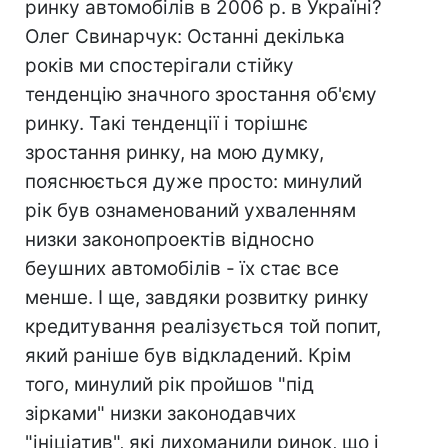
ринку автомобілів в 2006 р. в Україні?
Олег Свинарчук: Останні декілька
років ми спостерігали стійку
тенденцію значного зростання об'єму
ринку. Такі тенденції і торішнє
зростання ринку, на мою думку,
пояснюється дуже просто: минулий
рік був ознаменований ухваленням
низки законопроектів відносно
беушних автомобілів - їх стає все
менше. І ще, завдяки розвитку ринку
кредитування реалізується той попит,
який раніше був відкладений. Крім
того, минулий рік пройшов "під
зірками" низки законодавчих
"ініціатив", які лихоманили ринок, що і