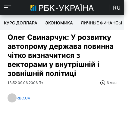
RU
КУРС ДОЛЛАРА
ЭКОНОМИКА
ЛИЧНЫЕ ФИНАНСЫ
T
Олег Свинарчук: У розвитку
автопрому держава повинна
чітко визначитися з
векторами у внутрішній і
зовнішній політиці
13:52 09.06.2006 Пт
6 мин
RBC.UA