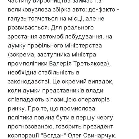
частину виробництва займає т.з.
великовузлова збірка авто: де-факто -
галузь топчеться на місці, але не
розвивається. Для реального
зростання автомобілебудування, на
думку профільного міністерства
(зокрема, заступника міністра
промполітики Валерія Третьякова),
необхідна стабільність в
законодавстві. Це окремий випадок,
коли думки представників влади
співпадають з позицією операторів
ринку. Про те, що промислова
політика повина бути в першу чергу
прогнозованою, говорить президент
корпорації "Богдан" Олег Свинарчук.