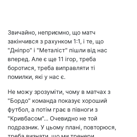
Звичайно, неприємно, що матч
закінчився з рахунком 1:1, і те, що
"Дніпро" і "Металіст" пішли від нас
вперед. Але є ще 11 ігор, треба
боротися, треба виправляти ті
помилки, які у нас є.
Не можу зрозуміти, чому в матчах з
"Бордо" команда показує хороший
футбол, а потім грає в півноги з
"Кривбасом"... Очевидно не той
подразник. У цьому плані, повторюся,
треба визнати, що ми тренери