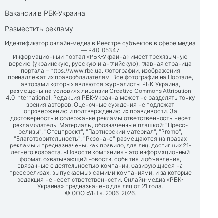
Вакансии в РБК-Украина
Разместить рекламу
Идентификатор онлайн-медиа в Реестре субъектов в сфере медиа
— R40-05347
Информационный портал «РБК-Украина» имеет трехязычную
версию (украинскую, русскую и английскую), главная страница
портала –
https://www.rbc.ua
. Фотографии, изображения
принадлежат их правообладателям. Все фотографии на Портале,
авторами которых являются журналисты РБК-Украина,
размещены на условиях лицензии Creative Commons Attribution
4.0 International. Редакция РБК-Украина может не разделять точку
зрения авторов. Оценочные суждения не подлежат
опровержению и подтверждению их правдивости. За
достоверность и содержание рекламы ответственность несет
рекламодатель. Материалы, обозначенные плашкой: "Пресс-
релизы", "Спецпроект", "Партнерский материал", "Promo",
"Благотворительность", "Резонанс" размещаются на правах
рекламы и предназначены, как правило, для лиц, достигших 21-
летнего возраста. «Новости компании» – это информационный
формат, охватывающий новости, события и объявления,
связанные с деятельностью компаний, базирующиеся на
прессрелизах, выпускаемых самими компаниями, и за которые
редакция не несет ответственности. Онлайн-медиа «РБК-
Украина» предназначено для лиц от 21 года.
© ООО «УБТ», 2006-2026.