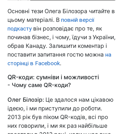
Основні тези Олега Білозора читайте в
цьому матеріалі. В
повній версії
подкасту
він розповідає про те, як
починав бізнес, і чому, їдучи з України,
обрав Канаду. Залишити коментар і
поставити запитання гостю можна
на
сторінці в Facebook
.
QR
-коди: сумніви і можливості
- Чому саме QR
-коди?
Олег Білозір:
Це здалося нам цікавою
ідеєю, і ми приступили до роботи.
2013 рік був піком QR-кодів, всі про
них говорили, і ми як раз найбільше