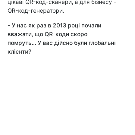
цікаві QR-код-сканери, а для бізнесу -
QR-код-генератори.
- У нас як раз в 2013 році почали
вважати, що QR
-коди скоро
помруть... У вас дійсно були глобальні
клієнти?