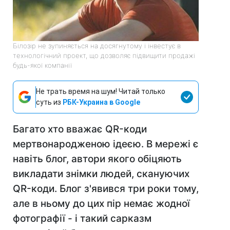
Білозір не зупиняється на досягнутому і інвестує в
технологічний проект, що дозволяє підвищити продажі
будь-якої компанії
Не трать время на шум! Читай только
суть из
РБК-Украина в Google
Багато хто вважає QR-коди
мертвонародженою ідеєю. В мережі є
навіть блог, автори якого обіцяють
викладати знімки людей, скануючих
QR-коди. Блог з'явився три роки тому,
але в ньому до цих пір немає жодної
фотографії - і такий сарказм