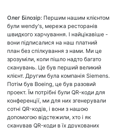
Олег Білозір:
Першим нашим клієнтом
були wendy's, мережа ресторанів
швидкого харчування. І найцікавіше -
вони підписалися на наш платний
план без спілкування з нами. Ми це
зрозуміли, коли пішло надто багато
сканувань. Це був перший великий
клієнт. Другим була компанія Siemens.
Потім був Boeing, це був разовий
проект. Їм потрібні були QR-коди для
конференції, ми для них згенерували
сотні QR-кодів, і вони з нашою
допомогою відстежили, хто і як
сканував QR-коди в їх друкованих