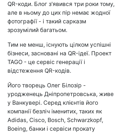
QR-коди. Блог з'явився три роки тому,
але в ньому до цих пір немає жодної
фотографії - і такий сарказм
зрозумілий багатьом.
Тим не менш, існують цілком успішні
бізнеси, засновані на QR-ідеї. Проект
TAGO - це сервіс генерації і
відстеження QR-кодів.
Його творець Олег Білозір -
уродженець Дніпропетровська, живе
у Ванкувері. Серед клієнтів його
компанії безліч іменитих, таких як
Adidas, Cisco, Bosch, Schwarzkopf,
Boeing, банки і сервіси прокату