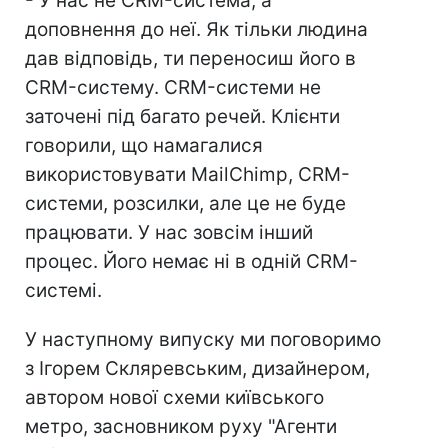
- У нас не CRM-система, а
доповнення до неї. Як тільки людина
дав відповідь, ти переносиш його в
CRM-систему. CRM-системи не
заточені під багато речей. Клієнти
говорили, що намагалися
використовувати MailChimp, CRM-
системи, розсилки, але це не буде
працювати. У нас зовсім інший
процес. Його немає ні в одній CRM-
системі.
У наступному випуску ми поговоримо
з Ігорем Скляревським, дизайнером,
автором нової схеми київського
метро, засновником руху "Агенти