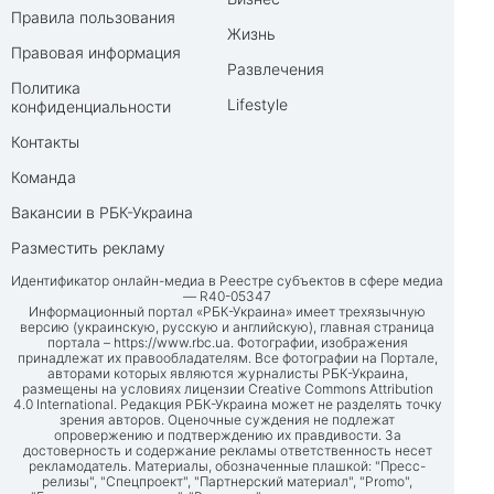
Правила пользования
Жизнь
Правовая информация
Развлечения
Политика
Lifestyle
конфиденциальности
Контакты
Команда
Вакансии в РБК-Украина
Разместить рекламу
Идентификатор онлайн-медиа в Реестре субъектов в сфере медиа
— R40-05347
Информационный портал «РБК-Украина» имеет трехязычную
версию (украинскую, русскую и английскую), главная страница
портала –
https://www.rbc.ua
. Фотографии, изображения
принадлежат их правообладателям. Все фотографии на Портале,
авторами которых являются журналисты РБК-Украина,
размещены на условиях лицензии Creative Commons Attribution
4.0 International. Редакция РБК-Украина может не разделять точку
зрения авторов. Оценочные суждения не подлежат
опровержению и подтверждению их правдивости. За
достоверность и содержание рекламы ответственность несет
рекламодатель. Материалы, обозначенные плашкой: "Пресс-
релизы", "Спецпроект", "Партнерский материал", "Promo",