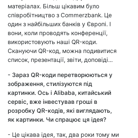
матеріалах. Більш цікавим було
співробітництво з Commerzbank. Це
один з найбільших банків у Європі. І
вони, коли проводять конференції,
використовують наші QR-коди.
Скануючи QR-код, можна подивитися
список, презентації, звіти, доповіді...
- Зараз QR
-коди перетворюються у
зображення, стилізуются під
картинки. Ось і Alibaba
, китайський
сервіс, вже інвестував гроші в
розробку QR
-кодів, які виглядають,
як картинки. Чи спрацює ця ідея?
- Це цікава ідея, так, два роки тому ми