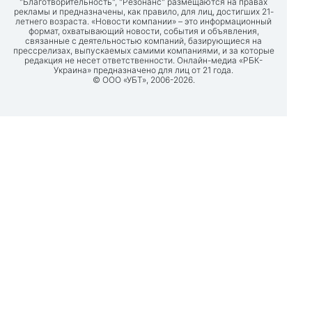
"Благотворительность", "Резонанс" размещаются на правах
рекламы и предназначены, как правило, для лиц, достигших 21-
летнего возраста. «Новости компании» – это информационный
формат, охватывающий новости, события и объявления,
связанные с деятельностью компаний, базирующиеся на
прессрелизах, выпускаемых самими компаниями, и за которые
редакция не несет ответственности. Онлайн-медиа «РБК-
Украина» предназначено для лиц от 21 года.
© ООО «УБТ», 2006-2026.