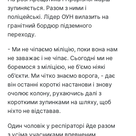
зупиняється. Разом з ними і
поліцейські. Лідер ОУН вилазить на
гранітний бордюр підземного
переходу.
- Ми не чіпаємо міліцію, поки вона нам
не заважає і не чіпає. Сьогодні ми не
боремося з міліцією, не б'ємо ніякі
об'єкти. Ми чітко знаємо ворога, - дає
він останні короткі настанови і знову
очолює колону, рухаючись далі з
короткими зупинками на шляху, щоб
ніхто не відставав.
Один чоловік у респіраторі йде разом
з усіма учасниками впевненим