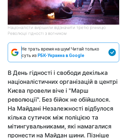
Націоналісти вирішили відзначити третю річницю
Революції гідності з вогником
Не трать время на шум! Читай только
суть из
РБК-Украина в Google
В День гідності і свободи декілька
націоналістичних організацій в центрі
Києва провели віче і "Марш
революції". Без бійок не обійшлося.
На Майдані Незалежності відбулося
кілька сутичок між поліцією та
мітингувальниками, які намагалися
пронести на Майдан шини. Пізніше