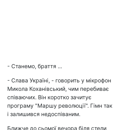
- Станемо, браття ...
- Слава Україні, - говорить у мікрофон
Микола Коханівський, чим перебиває
співаючих. Він коротко зачитує
програму "Маршу революції". Гімн так
і залишився недоспіваним.
Ближче до сьомої вечора біля стели