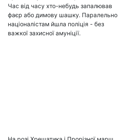
Час від часу хто-небудь запалював
фаєр або димову шашку. Паралельно
націоналістам йшла поліція - без
важкої захисної амуніції.
На розі Хрещатика і Прорізної марш