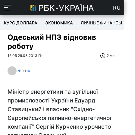
RU
КУРС ДОЛЛАРА
ЭКОНОМИКА
ЛИЧНЫЕ ФИНАНСЫ
T
Одеський НПЗ відновив
роботу
15:05 29.03.2013 Пт
2 мин
RBC.UA
Міністр енергетики та вугільної
промисловості України Едуард
Ставицький і власник "Східно-
Європейської паливно-енергетичної
компанії" Сергій Курченко урочисто