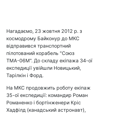
Нагадаємо, 23 жовтня 2012 р. з
космодрому Байконур до МКС
відправився транспортний
пілотований корабель "Союз
ТМА-06М". До складу екіпажа 34-ої
експедиції увійшли Новицький,
Тарілкін і Форд.
На МКС продовжить роботу екіпаж
35-ої експедиції: командир Роман
Романенко і бортінженери Кріс
Хадфілд (канадський астронавт),