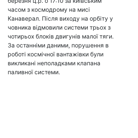
березня ц.р. о 17:10 за київським
часом з космодрому на мисі
Канаверал. Після виходу на орбіту у
човника відмовили системи трьох з
чотирьох блоків двигунів малої тяги.
За останніми даними, порушення в
роботі космічної вантажівки були
викликані неполадками клапана
паливної системи.