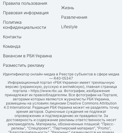
Правила пользования
Жизнь
Правовая информация
Развлечения
Политика
Lifestyle
конфиденциальности
Контакты
Команда
Вакансии в РБК-Украина
Разместить рекламу
Идентификатор онлайн-медиа в Реестре субъектов в сфере медиа
— R40-05347
Информационный портал «РБК-Украина» имеет трехязычную
версию (украинскую, русскую и английскую), главная страница
портала –
https://www.rbc.ua
. Фотографии, изображения
принадлежат их правообладателям. Все фотографии на Портале,
авторами которых являются журналисты РБК-Украина,
размещены на условиях лицензии Creative Commons Attribution
4.0 International. Редакция РБК-Украина может не разделять точку
зрения авторов. Оценочные суждения не подлежат
опровержению и подтверждению их правдивости. За
достоверность и содержание рекламы ответственность несет
рекламодатель. Материалы, обозначенные плашкой: "Пресс-
релизы", "Спецпроект", "Партнерский материал", "Promo",
"Благотворительность", "Резонанс" размещаются на правах