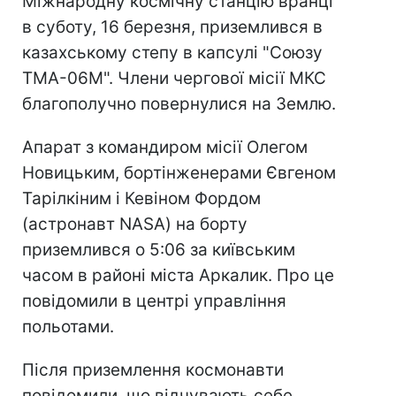
Міжнародну космічну станцію вранці
в суботу, 16 березня, приземлився в
казахському степу в капсулі "Союзу
ТМА-06М". Члени чергової місії МКС
благополучно повернулися на Землю.
Апарат з командиром місії Олегом
Новицьким, бортінженерами Євгеном
Тарілкіним і Кевіном Фордом
(астронавт NASA) на борту
приземлився о 5:06 за київським
часом в районі міста Аркалик. Про це
повідомили в центрі управління
польотами.
Після приземлення космонавти
повідомили, що відчувають себе