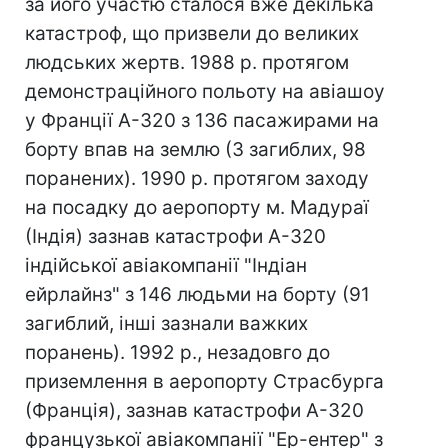
за його участю сталося вже декілька
катастроф, що призвели до великих
людських жертв. 1988 р. протягом
демонстраційного польоту на авіашоу
у Франції A-320 з 136 пасажирами на
борту впав на землю (3 загиблих, 98
поранених). 1990 р. протягом заходу
на посадку до аеропорту м. Мадураї
(Індія) зазнав катастрофи А-320
індійської авіакомпанії "Індіан
ейрлайнз" з 146 людьми на борту (91
загиблий, інші зазнали важких
поранень). 1992 р., незадовго до
приземлення в аеропорту Страсбурга
(Франція), зазнав катастрофи А-320
французької авіакомпанії "Ер-ентер" з