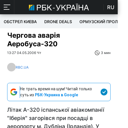
RU
ОБСТРЕЛ КИЕВА
DRONE DEALS
ОРМУЗСКИЙ ПРОЛИВ
Чергова аварія
Аеробуса-320
13:27 04.05.2006 Чт
3 мин
RBC.UA
Не трать время на шум! Читай только
суть из
РБК-Украина в Google
Літак А-320 іспанської авіакомпанії
"Іберія" загорівся при посадці в
аеропорту м. Дубліна (Ірландія). У