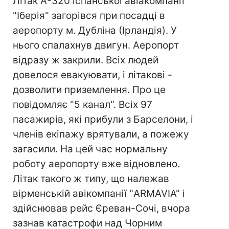
Літак А-320 іспанської авіакомпанії
"Іберія" загорівся при посадці в
аеропорту м. Дубліна (Ірландія). У
нього спалахнув двигун. Аеропорт
відразу ж закрили. Всіх людей
довелося евакуювати, і літакові -
дозволити приземлення. Про це
повідомляє "5 канал". Всіх 97
пасажирів, які прибули з Барселони, і
членів екіпажу врятували, а пожежу
загасили. На цей час нормальну
роботу аеропорту вже відновлено.
Літак такого ж типу, що належав
вірменській авікомпанії "ARMAVIA" і
здійснював рейс Єреван-Сочі, вчора
зазнав катастрофи над Чорним