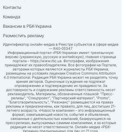
Контакты
Команда
Вакансии в РБК-Украина
Разместить рекламу
Идентификатор онлайн-медиа в Реестре субъектов в сфере медиа
— R40-05347
Информационный портал «РБК-Украина» имеет трехязычную
версию (украинскую, русскую и английскую), главная страница
портала –
https://www.rbc.ua
. Фотографии, изображения
принадлежат их правообладателям. Все фотографии на Портале,
авторами которых являются журналисты РБК-Украина,
размещены на условиях лицензии Creative Commons Attribution
4.0 International. Редакция РБК-Украина может не разделять точку
зрения авторов. Оценочные суждения не подлежат
опровержению и подтверждению их правдивости. За
достоверность и содержание рекламы ответственность несет
рекламодатель. Материалы, обозначенные плашкой: "Пресс-
релизы", "Спецпроект", "Партнерский материал", "Promo",
"Благотворительность", "Резонанс" размещаются на правах
рекламы и предназначены, как правило, для лиц, достигших 21-
летнего возраста. «Новости компании» – это информационный
формат, охватывающий новости, события и объявления,
связанные с деятельностью компаний, базирующиеся на
прессрелизах, выпускаемых самими компаниями, и за которые
редакция не несет ответственности. Онлайн-медиа «РБК-
Украина» предназначено для лиц от 21 года.