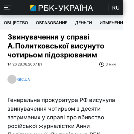
RU
ОБЩЕСТВО
ОБРАЗОВАНИЕ
ДЕНЬГИ
ИЗМЕНЕНИЯ
Звинувачення у справі
А.Политковської висунуто
чотирьом підозрюваним
14:26 28.08.2007 Вт
3 мин
RBC.UA
Генеральна прокуратура РФ висунула
звинувачення чотирьом з десяти
затриманих у справі про вбивство
російської журналістки Анни