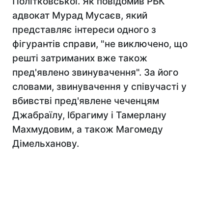
Політковської. Як повідомив РБК
адвокат Мурад Мусаєв, який
представляє інтереси одного з
фігурантів справи, "не виключено, що
решті затриманих вже також
пред'явлено звинувачення". За його
словами, звинувачення у співучасті у
вбивстві пред'явлене чеченцям
Джабраїлу, Ібрагиму і Тамерлану
Махмудовим, а також Магомеду
Дімельханову.