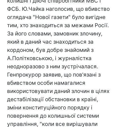
колишні і діючі співробітники МВС і
ФСБ. Ю.Чайка наголосив, що вбивство
оглядача "Нової газети" було вигідне
тим, хто знаходиться за межами Росії.
За його словами, замовник злочину,
який в даний час знаходиться за
кордоном, був добре знайомий з
А.Політковською, і журналістка
неодноразово з ним зустрічалася.
Генпрокурор заявив, що пов'язані з
вбивством особи намагалися
використовувати даний злочин в цілях
дестабілізації обстановки в країні,
зміни конституційного порядку і
повернення до колишньої системи
управління, "коли все вирішували