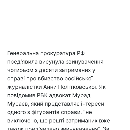
Генеральна прокуратура РФ
пред'явила висунула звинувачення
чотирьом з десяти затриманих у
справі про вбивство російської
журналістки Анни Політковської. Як
повідомив РБК адвокат Мурад
Мусаєв, який представляє інтереси
одного з фігурантів справи, "не
виключено, що решті затриманих вже
також пред'явлено звинувачення". За