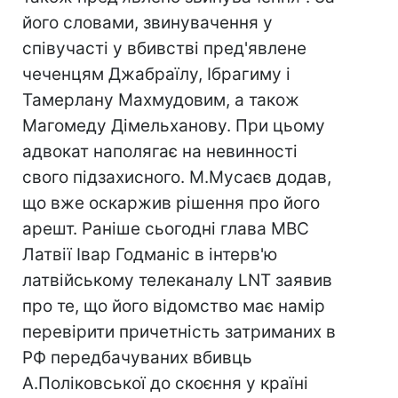
його словами, звинувачення у
співучасті у вбивстві пред'явлене
чеченцям Джабраїлу, Ібрагиму і
Тамерлану Махмудовим, а також
Магомеду Дімельханову. При цьому
адвокат наполягає на невинності
свого підзахисного. М.Мусаєв додав,
що вже оскаржив рішення про його
арешт. Раніше сьогодні глава МВС
Латвії Івар Годманіс в інтерв'ю
латвійському телеканалу LNT заявив
про те, що його відомство має намір
перевірити причетність затриманих в
РФ передбачуваних вбивць
А.Поліковської до скоєння у країні