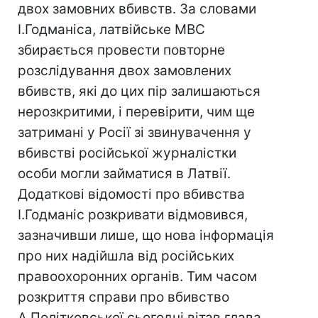
двох замовних вбивств. За словами
І.Годманіса, латвійське МВС
збирається провести повторне
розслідування двох замовлених
вбивств, які до цих пір залишаються
нерозкритими, і перевірити, чим ще
затримані у Росії зі звинувачення у
вбивстві російської журналістки
особи могли займатися в Латвії.
Додаткові відомості про вбивства
І.Годманіс розкривати відмовився,
зазначивши лише, що нова інформація
про них надійшла від російських
правоохоронних органів. Тим часом
розкриття справи про вбивство
А.Політковської сьогодні вітав глава