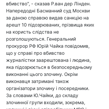
вбивство", - сказав Р.ван дер Лінден.
Напередодні Басманний суд Москви
за даною справою видав санкцію на
арешт 10 підозрюваних, прізвища яких
на користь слідства не
розголошуються. Генеральний
прокурор РФ Юрій Чайка повідомив,
що у справі про вбивство
журналістки заарештована і людина,
яка підозрюється в безпосередньому
виконанні цього злочину. Окрім
виконавця затримані також
організатори злочину і посередники.
За словами Ю.Чайки, до складу
злочинної групи входили, зокрема,