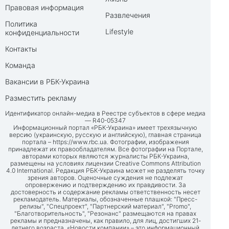
Правовая информация
Развлечения
Политика
Lifestyle
конфиденциальности
Контакты
Команда
Вакансии в РБК-Украина
Разместить рекламу
Идентификатор онлайн-медиа в Реестре субъектов в сфере медиа
— R40-05347
Информационный портал «РБК-Украина» имеет трехязычную
версию (украинскую, русскую и английскую), главная страница
портала –
https://www.rbc.ua
. Фотографии, изображения
принадлежат их правообладателям. Все фотографии на Портале,
авторами которых являются журналисты РБК-Украина,
размещены на условиях лицензии Creative Commons Attribution
4.0 International. Редакция РБК-Украина может не разделять точку
зрения авторов. Оценочные суждения не подлежат
опровержению и подтверждению их правдивости. За
достоверность и содержание рекламы ответственность несет
рекламодатель. Материалы, обозначенные плашкой: "Пресс-
релизы", "Спецпроект", "Партнерский материал", "Promo",
"Благотворительность", "Резонанс" размещаются на правах
рекламы и предназначены, как правило, для лиц, достигших 21-
летнего возраста. «Новости компании» – это информационный