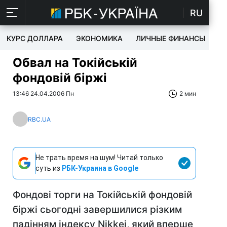
RU
КУРС ДОЛЛАРА
ЭКОНОМИКА
ЛИЧНЫЕ ФИНАНСЫ
T
Обвал на Токійській
фондовій біржі
13:46 24.04.2006 Пн
2 мин
RBC.UA
Не трать время на шум! Читай только
суть из
РБК-Украина в Google
Фондові торги на Токійській фондовій
біржі сьогодні завершилися різким
падінням індексу Nikkei, який вперше