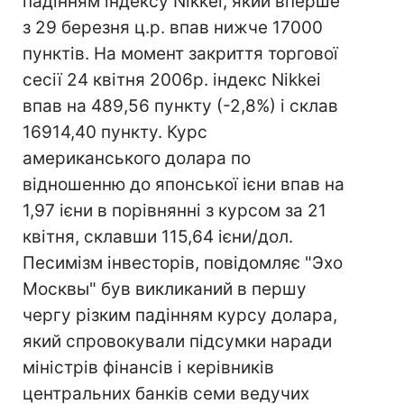
падінням індексу Nikkei, який вперше
з 29 березня ц.р. впав нижче 17000
пунктів. На момент закриття торгової
сесії 24 квітня 2006р. індекс Nikkei
впав на 489,56 пункту (-2,8%) і склав
16914,40 пункту. Курс
американського долара по
відношенню до японської ієни впав на
1,97 ієни в порівнянні з курсом за 21
квітня, склавши 115,64 ієни/дол.
Песимізм інвесторів, повідомляє "Эхо
Москвы" був викликаний в першу
чергу різким падінням курсу долара,
який спровокували підсумки наради
міністрів фінансів і керівників
центральних банків семи ведучих