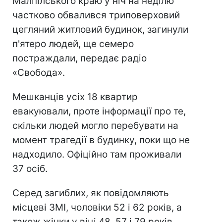
Малпілського краю у ніч на неділю
частково обвалився триповерховий
цегляний житловий будинок, загинули
п'ятеро людей, ще семеро
постраждали, передає радіо
«Свобода».
Мешканців усіх 18 квартир
евакуювали, проте інформації про те,
скільки людей могло перебувати на
момент трагедії в будинку, поки що не
надходило. Офіційно там проживали
37 осіб.
Серед загиблих, як повідомляють
місцеві ЗМІ, чоловіки 52 і 62 років, а
також жінки у віці 48, 57 і 79 років.