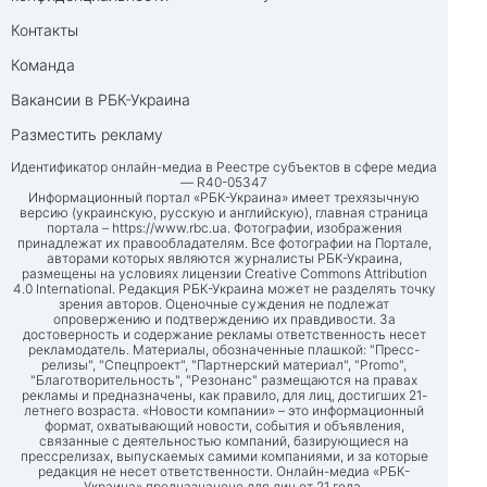
Контакты
Команда
Вакансии в РБК-Украина
Разместить рекламу
Идентификатор онлайн-медиа в Реестре субъектов в сфере медиа
— R40-05347
Информационный портал «РБК-Украина» имеет трехязычную
версию (украинскую, русскую и английскую), главная страница
портала –
https://www.rbc.ua
. Фотографии, изображения
принадлежат их правообладателям. Все фотографии на Портале,
авторами которых являются журналисты РБК-Украина,
размещены на условиях лицензии Creative Commons Attribution
4.0 International. Редакция РБК-Украина может не разделять точку
зрения авторов. Оценочные суждения не подлежат
опровержению и подтверждению их правдивости. За
достоверность и содержание рекламы ответственность несет
рекламодатель. Материалы, обозначенные плашкой: "Пресс-
релизы", "Спецпроект", "Партнерский материал", "Promo",
"Благотворительность", "Резонанс" размещаются на правах
рекламы и предназначены, как правило, для лиц, достигших 21-
летнего возраста. «Новости компании» – это информационный
формат, охватывающий новости, события и объявления,
связанные с деятельностью компаний, базирующиеся на
прессрелизах, выпускаемых самими компаниями, и за которые
редакция не несет ответственности. Онлайн-медиа «РБК-
Украина» предназначено для лиц от 21 года.