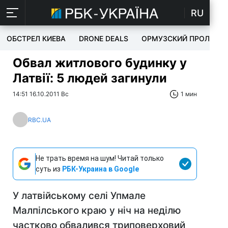
RU
ОБСТРЕЛ КИЕВА
DRONE DEALS
ОРМУЗСКИЙ ПРОЛИВ
Обвал житлового будинку у
Латвії: 5 людей загинули
14:51 16.10.2011 Вс
1 мин
RBC.UA
Не трать время на шум! Читай только
суть из
РБК-Украина в Google
У латвійському селі Упмале
Малпілського краю у ніч на неділю
частково обвалився триповерховий