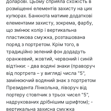
доларові. Цьому сприяла схожість в
розміщенні елементів захисту на цих
купюрах. Банкнота матиме додаткові
елементами захисту, зокрема, фарбу,
що змінює кoлір i вертикальна
пластикова смужка, розташована
поряд з портретом. Крім того, в
традиційно зелений фон додадуть
оранжевий, жовтий, червоний і синій
відтінки: - два водяні знаки (праворуч
від портрета – у вигляді числа "5",
замінюючий водяний знак з портретом
Президента Лінкольна, ліворуч від
портеру стовпчик з трьох чисел "5",
надрукованих дрібнішим шрифтом); -
вертикальна захисна смужка