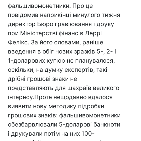
фальшивомонетники. Про це
повідомив наприкінці минулого тижня
директор Бюро гравіювання і друку
при Міністерстві фінансів Леррі
Фелікс. За його словами, раніше
введення в обіг нових зразків 5-, 2- і
1-доларових купюр не планувалося,
оскільки, на думку експертів, такі
дрібні грошові знаки не
представляють для шахраїв великого
інтересу.Проте нещодавно вдалося
виявити нову методику підробки
грошових знаків: фальшивомонетники
обезбарвлювали 5-доларові банкноти
і друкували потім на них 100-