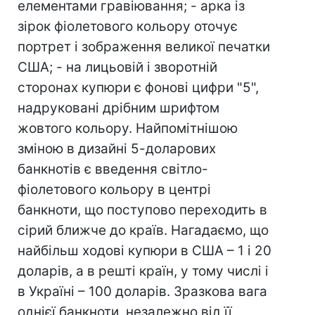
елементами гравіювання; - арка із
зірок фіолетового кольору оточує
портрет і зображення великої печатки
США; - на лицьовій і зворотній
сторонах купюри є фонові цифри "5",
надруковані дрібним шрифтом
жовтого кольору. Найпомітнішою
зміною в дизайні 5-доларових
банкнотів є введення свiтло-
фіолетового кольору в центрі
банкноти, що поступово переходить в
сірий ближче до країв. Нагадаємо, що
найбільш ходові купюри в США – 1 і 20
доларів, а в решті країн, у тому числі і
в Україні – 100 доларів. Зразкова вага
однієї банкноти, незалежно від її