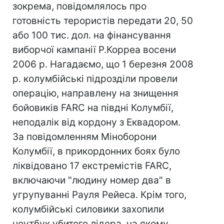
зокрема, повідомлялось про
готовність терористів передати 20, 50
або 100 тис. дол. на фінансування
виборчої кампанії Р.Корреа восени
2006 р. Нагадаємо, що 1 березня 2008
р. колумбійські підрозділи провели
операцію, направлену на знищення
бойовиків FARC на півдні Колумбії,
неподалік від кордону з Еквадором.
За повідомленням Міноборони
Колумбії, в прикордонних боях було
ліквідовано 17 екстремістів FARC,
включаючи "людину номер два" в
угрупуванні Рауля Рейеса. Крім того,
колумбійські силовики захопили
ноутбук убитого лідера, на якому