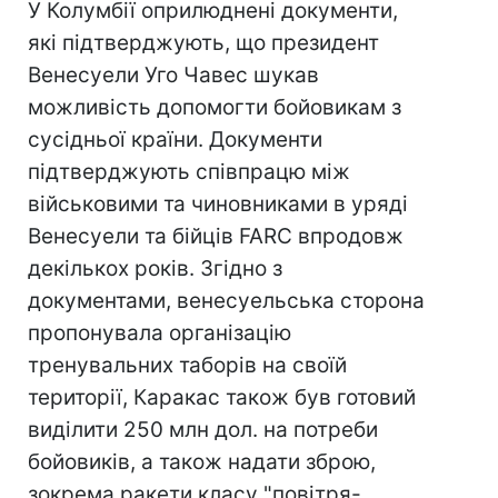
У Колумбії оприлюднені документи,
які підтверджують, що президент
Венесуели Уго Чавес шукав
можливість допомогти бойовикам з
сусідньої країни. Документи
підтверджують співпрацю між
військовими та чиновниками в уряді
Венесуели та бійців FARC впродовж
декількох років. Згідно з
документами, венесуельська сторона
пропонувала організацію
тренувальних таборів на своїй
території, Каракас також був готовий
виділити 250 млн дол. на потреби
бойовиків, а також надати зброю,
зокрема ракети класу "повітря-