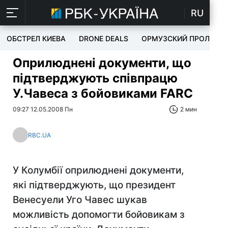
RU
ОБСТРЕЛ КИЕВА
DRONE DEALS
ОРМУЗСКИЙ ПРОЛИВ
Оприлюднені документи, що
підтверджують співпрацю
У.Чавеса з бойовиками FARC
09:27 12.05.2008 Пн
2 мин
RBC.UA
У Колумбії оприлюднені документи,
які підтверджують, що президент
Венесуели Уго Чавес шукав
можливість допомогти бойовикам з