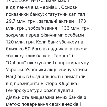
17.02.2004 №175. Банк має 1
відділення в м.Чернівці. Основні
показники банку: статутний капітал -
29,7 млн. грн., загальні активи - 173
млн. грн., зобов'язання - 133 млн. грн.,
зокрема перед фізичними особами -
120 млн. грн. Коли банк збанкрутів,
близько 50 його вкладників, а також
збанкрутілих банків "Гарант" і
"Олбанк" пікетували Генпрокуратуру
України. Учасники акції звинуватили
Нацбанк в бездіяльності і вимагали
від президента Віктора Ющенка і
Генпрокуратури розслідувати
діяльність вищезазначених банків з
метою повернення своїх внесків і