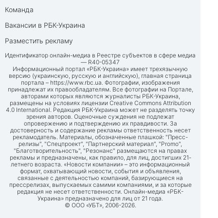
Команда
Вакансии в РБК-Украина
Разместить рекламу
Идентификатор онлайн-медиа в Реестре субъектов в сфере медиа
— R40-05347
Информационный портал «РБК-Украина» имеет трехязычную
версию (украинскую, русскую и английскую), главная страница
портала –
https://www.rbc.ua
. Фотографии, изображения
принадлежат их правообладателям. Все фотографии на Портале,
авторами которых являются журналисты РБК-Украина,
размещены на условиях лицензии Creative Commons Attribution
4.0 International. Редакция РБК-Украина может не разделять точку
зрения авторов. Оценочные суждения не подлежат
опровержению и подтверждению их правдивости. За
достоверность и содержание рекламы ответственность несет
рекламодатель. Материалы, обозначенные плашкой: "Пресс-
релизы", "Спецпроект", "Партнерский материал", "Promo",
"Благотворительность", "Резонанс" размещаются на правах
рекламы и предназначены, как правило, для лиц, достигших 21-
летнего возраста. «Новости компании» – это информационный
формат, охватывающий новости, события и объявления,
связанные с деятельностью компаний, базирующиеся на
прессрелизах, выпускаемых самими компаниями, и за которые
редакция не несет ответственности. Онлайн-медиа «РБК-
Украина» предназначено для лиц от 21 года.
© ООО «УБТ», 2006-2026.