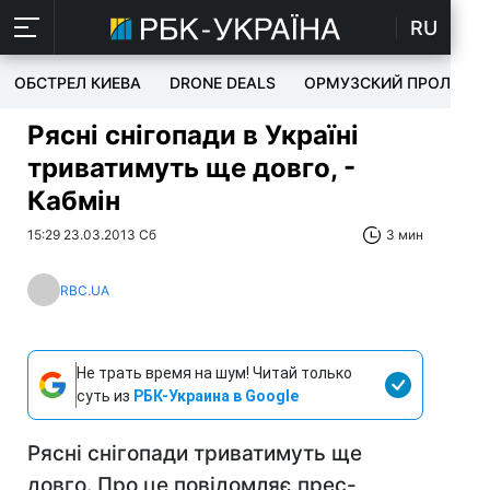
RU
ОБСТРЕЛ КИЕВА
DRONE DEALS
ОРМУЗСКИЙ ПРОЛИВ
Рясні снігопади в Україні
триватимуть ще довго, -
Кабмін
15:29 23.03.2013 Сб
3 мин
RBC.UA
Не трать время на шум! Читай только
суть из
РБК-Украина в Google
Рясні снігопади триватимуть ще
довго. Про це повідомляє прес-