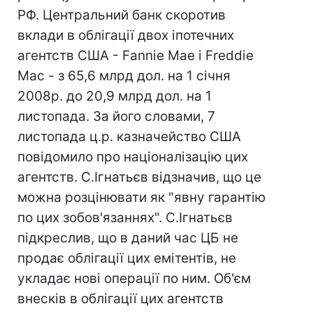
РФ. Центральний банк скоротив
вклади в облігації двох іпотечних
агентств США - Fannie Mae і Freddie
Mac - з 65,6 млрд дол. на 1 січня
2008р. до 20,9 млрд дол. на 1
листопада. За його словами, 7
листопада ц.р. казначейство США
повідомило про націоналізацію цих
агентств. С.Ігнатьєв відзначив, що це
можна розцінювати як "явну гарантію
по цих зобов'язаннях". С.Ігнатьєв
підкреслив, що в даний час ЦБ не
продає облігації цих емітентів, не
укладає нові операції по ним. Об'єм
внесків в облігації цих агентств