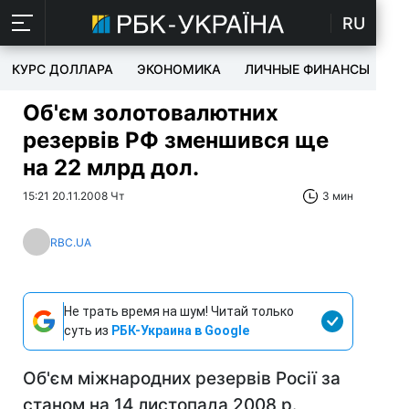
RU
КУРС ДОЛЛАРА
ЭКОНОМИКА
ЛИЧНЫЕ ФИНАНСЫ
T
Об'єм золотовалютних
резервів РФ зменшився ще
на 22 млрд дол.
15:21 20.11.2008 Чт
3 мин
RBC.UA
Не трать время на шум! Читай только
суть из
РБК-Украина в Google
Об'єм міжнародних резервів Росії за
станом на 14 листопада 2008 р.