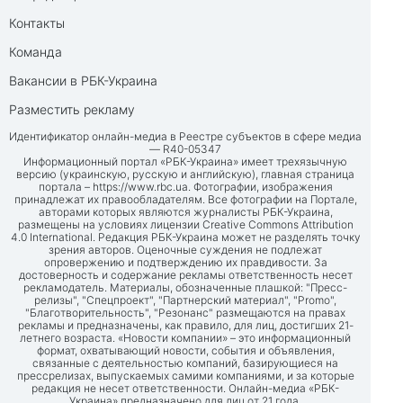
Контакты
Команда
Вакансии в РБК-Украина
Разместить рекламу
Идентификатор онлайн-медиа в Реестре субъектов в сфере медиа
— R40-05347
Информационный портал «РБК-Украина» имеет трехязычную
версию (украинскую, русскую и английскую), главная страница
портала –
https://www.rbc.ua
. Фотографии, изображения
принадлежат их правообладателям. Все фотографии на Портале,
авторами которых являются журналисты РБК-Украина,
размещены на условиях лицензии Creative Commons Attribution
4.0 International. Редакция РБК-Украина может не разделять точку
зрения авторов. Оценочные суждения не подлежат
опровержению и подтверждению их правдивости. За
достоверность и содержание рекламы ответственность несет
рекламодатель. Материалы, обозначенные плашкой: "Пресс-
релизы", "Спецпроект", "Партнерский материал", "Promo",
"Благотворительность", "Резонанс" размещаются на правах
рекламы и предназначены, как правило, для лиц, достигших 21-
летнего возраста. «Новости компании» – это информационный
формат, охватывающий новости, события и объявления,
связанные с деятельностью компаний, базирующиеся на
прессрелизах, выпускаемых самими компаниями, и за которые
редакция не несет ответственности. Онлайн-медиа «РБК-
Украина» предназначено для лиц от 21 года.