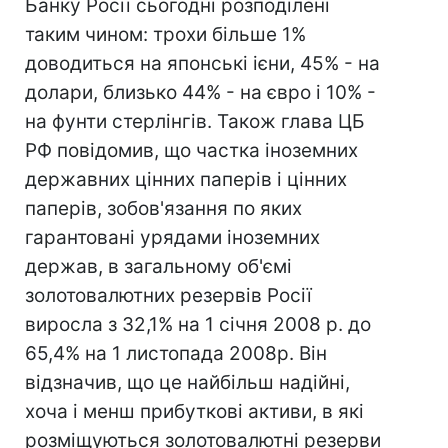
Банку Росії сьогодні розподілені
таким чином: трохи більше 1%
доводиться на японські ієни, 45% - на
долари, близько 44% - на євро і 10% -
на фунти стерлінгів. Також глава ЦБ
РФ повідомив, що частка іноземних
державних цінних паперів і цінних
паперів, зобов'язання по яких
гарантовані урядами іноземних
держав, в загальному об'ємі
золотовалютних резервів Росії
виросла з 32,1% на 1 січня 2008 р. до
65,4% на 1 листопада 2008р. Він
відзначив, що це найбільш надійні,
хоча і менш прибуткові активи, в які
розміщуються золотовалютні резерви