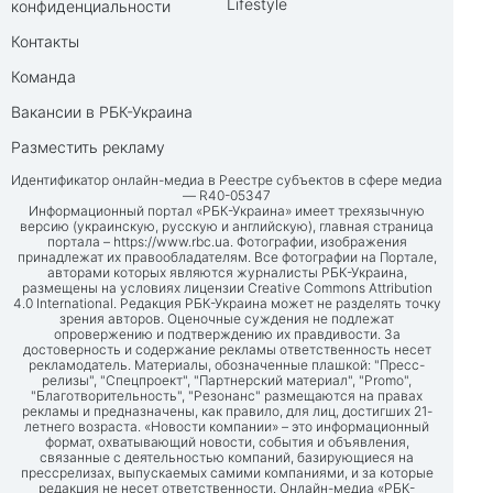
Lifestyle
конфиденциальности
Контакты
Команда
Вакансии в РБК-Украина
Разместить рекламу
Идентификатор онлайн-медиа в Реестре субъектов в сфере медиа
— R40-05347
Информационный портал «РБК-Украина» имеет трехязычную
версию (украинскую, русскую и английскую), главная страница
портала –
https://www.rbc.ua
. Фотографии, изображения
принадлежат их правообладателям. Все фотографии на Портале,
авторами которых являются журналисты РБК-Украина,
размещены на условиях лицензии Creative Commons Attribution
4.0 International. Редакция РБК-Украина может не разделять точку
зрения авторов. Оценочные суждения не подлежат
опровержению и подтверждению их правдивости. За
достоверность и содержание рекламы ответственность несет
рекламодатель. Материалы, обозначенные плашкой: "Пресс-
релизы", "Спецпроект", "Партнерский материал", "Promo",
"Благотворительность", "Резонанс" размещаются на правах
рекламы и предназначены, как правило, для лиц, достигших 21-
летнего возраста. «Новости компании» – это информационный
формат, охватывающий новости, события и объявления,
связанные с деятельностью компаний, базирующиеся на
прессрелизах, выпускаемых самими компаниями, и за которые
редакция не несет ответственности. Онлайн-медиа «РБК-