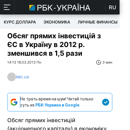
RU
КУРС ДОЛЛАРА
ЭКОНОМИКА
ЛИЧНЫЕ ФИНАНСЫ
T
Обсяг прямих інвестицій з
ЄС в Україну в 2012 р.
зменшився в 1,5 рази
14:13 18.03.2013 Пн
3 мин
RBC.UA
Не трать время на шум! Читай только
суть из
РБК-Украина в Google
Обсяг прямих інвестицій
(акціонерного капіталу) в економіку