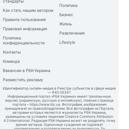
стандарты
Политика
Как стать нашим автором
Бизнес
Правила пользования
Жизнь
Правовая информация
Развлечения
Политика
Lifestyle
конфиденциальности
Контакты
Команда
Вакансии в РБК-Украина
Разместить рекламу
Идентификатор онлайн-медиа в Реестре субъектов в сфере медиа
— R40-05347
Информационный портал «РБК-Украина» имеет трехязычную
версию (украинскую, русскую и английскую), главная страница
портала –
https://www.rbc.ua
. Фотографии, изображения
принадлежат их правообладателям. Все фотографии на Портале,
авторами которых являются журналисты РБК-Украина,
размещены на условиях лицензии Creative Commons Attribution
4.0 International. Редакция РБК-Украина может не разделять точку
зрения авторов. Оценочные суждения не подлежат
опровержению и подтверждению их правдивости. За