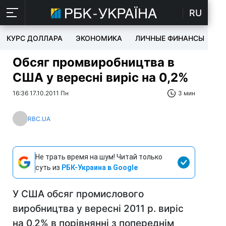
RU
КУРС ДОЛЛАРА
ЭКОНОМИКА
ЛИЧНЫЕ ФИНАНСЫ
T
Обсяг промвиробництва в
США у вересні виріс на 0,2%
16:36 17.10.2011 Пн
3 мин
RBC.UA
Не трать время на шум! Читай только
суть из
РБК-Украина в Google
У США обсяг промислового
виробництва у вересні 2011 р. виріс
на 0,2% в порівнянні з попереднім