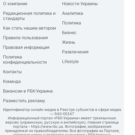
О компании
Новости Украины
Редакционная политика и
Аналитика
стандарты
Политика
Как стать нашим автором
Бизнес
Правила пользования
Жизнь
Правовая информация
Развлечения
Политика
Lifestyle
конфиденциальности
Контакты
Команда
Вакансии в РБК-Украина
Разместить рекламу
Идентификатор онлайн-медиа в Реестре субъектов в сфере медиа
— R40-05347
Информационный портал «РБК-Украина» имеет трехязычную
версию (украинскую, русскую и английскую), главная страница
портала –
https://www.rbc.ua
. Фотографии, изображения
принадлежат их правообладателям. Все фотографии на Портале,
авторами которых являются журналисты РБК-Украина,