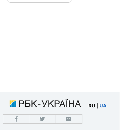
RU
|
UA