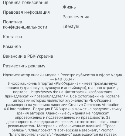
Правила пользования
Жизнь
Правовая информация
Развлечения
Политика
Lifestyle
конфиденциальности
Контакты
Команда
Вакансии в РБК-Украина
Разместить рекламу
Идентификатор онлайн-медиа в Реестре субъектов в сфере медиа
— R40-05347
Информационный портал «РБК-Украина» имеет трехязычную
версию (украинскую, русскую и английскую), главная страница
портала –
https://www.rbc.ua
. Фотографии, изображения
принадлежат их правообладателям. Все фотографии на Портале,
авторами которых являются журналисты РБК-Украина,
размещены на условиях лицензии Creative Commons Attribution
4.0 International. Редакция РБК-Украина может не разделять точку
зрения авторов. Оценочные суждения не подлежат
опровержению и подтверждению их правдивости. За
достоверность и содержание рекламы ответственность несет
рекламодатель. Материалы, обозначенные плашкой: "Пресс-
релизы", "Спецпроект", "Партнерский материал", "Promo",
"Благотворительность", "Резонанс" размещаются на правах