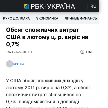
RU
КУРС ДОЛЛАРА
ЭКОНОМИКА
ЛИЧНЫЕ ФИНАНСЫ
T
Обсяг споживчих витрат
США в лютому ц. р. виріс на
0,7%
16:21 28.03.2011 Пн
1 мин
RBC.UA
У США обсяг споживчих доходів у
лютому 2011 р. виріс на 0,3%, а обсяг
споживчих витрат збільшився на
0,7%, повідомляється в доповіді