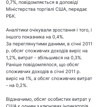
0,7%, повідомляється в доповіді
Міністерства торгівлі США, передає
РБК.
Аналітики очікували зростання і того, і
іншого показника на 0,4%.
За переглянутими даними, в січні 2011
р. обсяг споживчих доходів виріс на
1,2%, витрат - збільшився на 0,3%.
Раніше повідомлялося, що обсяг
споживчих доходів в січні 2011 р.
виріс на 1%, а обсяг споживчих витрат
- на 0,2%.
Відзначимо, обсяг особистих витрат у
США є одним з ключових індикаторів,