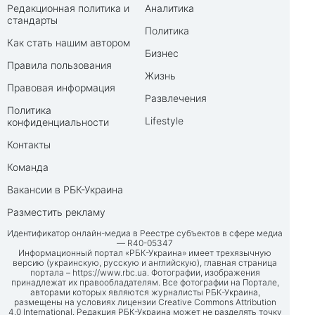
Редакционная политика и
Аналитика
стандарты
Политика
Как стать нашим автором
Бизнес
Правила пользования
Жизнь
Правовая информация
Развлечения
Политика
Lifestyle
конфиденциальности
Контакты
Команда
Вакансии в РБК-Украина
Разместить рекламу
Идентификатор онлайн-медиа в Реестре субъектов в сфере медиа
— R40-05347
Информационный портал «РБК-Украина» имеет трехязычную
версию (украинскую, русскую и английскую), главная страница
портала –
https://www.rbc.ua
. Фотографии, изображения
принадлежат их правообладателям. Все фотографии на Портале,
авторами которых являются журналисты РБК-Украина,
размещены на условиях лицензии Creative Commons Attribution
4.0 International. Редакция РБК-Украина может не разделять точку