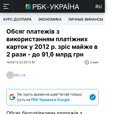
RU
КУРС ДОЛЛАРА
ЭКОНОМИКА
ЛИЧНЫЕ ФИНАНСЫ
T
Обсяг платежів з
використанням платіжних
карток у 2012 р. зріс майже в
2 рази - до 91,6 млрд грн
16:09 12.02.2013 Вт
2 мин
RBC.UA
Не трать время на шум! Читай только
суть из
РБК-Украина в Google
Обсяг безготівкових платежів з