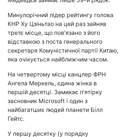
Медведєв займає лише 59-й рядок.
Минулорічний лідер рейтингу голова
КНР Ху Цзіньтао на цей раз зайняв
третє місце, що пов'язано з його
відставкою з поста генерального
секретаря Комуністичної партії Китаю,
яка очікується найближчим часом.
На четвертому місці канцлер ФРН
Ангела Меркель, єдина жінка в
першій десятці. Замикає п'ятірку
засновник Microsoft і один з
найбагатших людей планети Білл
Гейтс.
У першу десятку (у порядку