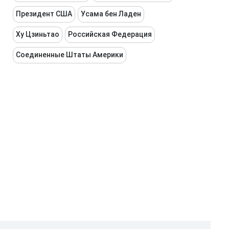
Президент США
Усама бен Ладен
Ху Цзиньтао
Российская Федерация
Соединенные Штаты Америки