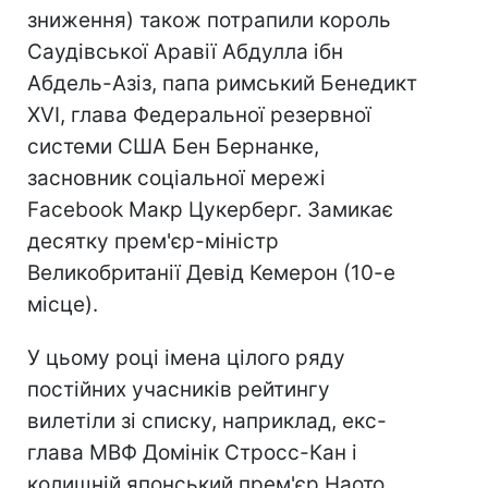
зниження) також потрапили король
Саудівської Аравії Абдулла ібн
Абдель-Азіз, папа римський Бенедикт
XVI, глава Федеральної резервної
системи США Бен Бернанке,
засновник соціальної мережі
Facebook Макр Цукерберг. Замикає
десятку прем'єр-міністр
Великобританії Девід Кемерон (10-е
місце).
У цьому році імена цілого ряду
постійних учасників рейтингу
вилетіли зі списку, наприклад, екс-
глава МВФ Домінік Стросс-Кан і
колишній японський прем'єр Наото