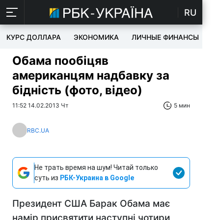
RU
КУРС ДОЛЛАРА
ЭКОНОМИКА
ЛИЧНЫЕ ФИНАНСЫ
T
Обама пообіцяв
американцям надбавку за
бідність (фото, відео)
11:52 14.02.2013 Чт
5 мин
RBC.UA
Не трать время на шум! Читай только
суть из
РБК-Украина в Google
Президент США Барак Обама має
намір присвятити наступні чотири