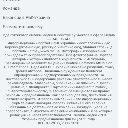
Команда
Вакансии в РБК-Украина
Разместить рекламу
Идентификатор онлайн-медиа в Реестре субъектов в сфере медиа
— R40-05347
Информационный портал «РБК-Украина» имеет трехязычную
версию (украинскую, русскую и английскую), главная страница
портала –
https://www.rbc.ua
. Фотографии, изображения
принадлежат их правообладателям. Все фотографии на Портале,
авторами которых являются журналисты РБК-Украина,
размещены на условиях лицензии Creative Commons Attribution
4.0 International. Редакция РБК-Украина может не разделять точку
зрения авторов. Оценочные суждения не подлежат
опровержению и подтверждению их правдивости. За
достоверность и содержание рекламы ответственность несет
рекламодатель. Материалы, обозначенные плашкой: "Пресс-
релизы", "Спецпроект", "Партнерский материал", "Promo",
"Благотворительность", "Резонанс" размещаются на правах
рекламы и предназначены, как правило, для лиц, достигших 21-
летнего возраста. «Новости компании» – это информационный
формат, охватывающий новости, события и объявления,
связанные с деятельностью компаний, базирующиеся на
прессрелизах, выпускаемых самими компаниями, и за которые
редакция не несет ответственности. Онлайн-медиа «РБК-
Украина» предназначено для лиц от 21 года.
© ООО «УБТ», 2006-2026.