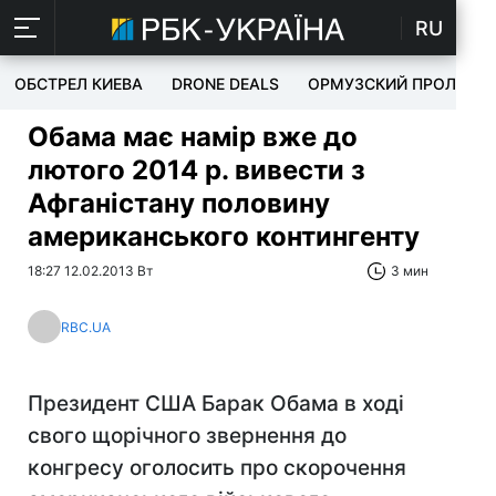
RU
ОБСТРЕЛ КИЕВА
DRONE DEALS
ОРМУЗСКИЙ ПРОЛИВ
Обама має намір вже до
лютого 2014 р. вивести з
Афганістану половину
американського контингенту
18:27 12.02.2013 Вт
3 мин
RBC.UA
Президент США Барак Обама в ході
свого щорічного звернення до
конгресу оголосить про скорочення