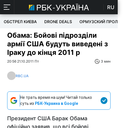
RU
ОБСТРЕЛ КИЕВА
DRONE DEALS
ОРМУЗСКИЙ ПРОЛИВ
Обама: Бойові підрозділи
армії США будуть виведені з
Іраку до кінця 2011 р
20:56 21.10.2011 Пт
3 мин
RBC.UA
Не трать время на шум! Читай только
суть из
РБК-Украина в Google
Президент США Барак Обама
офіційно заявив, що всі бойові