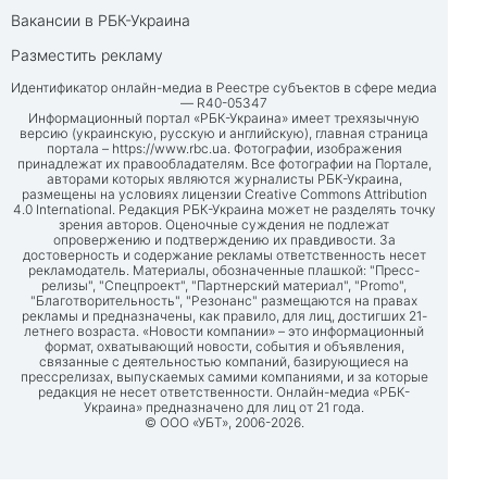
Вакансии в РБК-Украина
Разместить рекламу
Идентификатор онлайн-медиа в Реестре субъектов в сфере медиа
— R40-05347
Информационный портал «РБК-Украина» имеет трехязычную
версию (украинскую, русскую и английскую), главная страница
портала –
https://www.rbc.ua
. Фотографии, изображения
принадлежат их правообладателям. Все фотографии на Портале,
авторами которых являются журналисты РБК-Украина,
размещены на условиях лицензии Creative Commons Attribution
4.0 International. Редакция РБК-Украина может не разделять точку
зрения авторов. Оценочные суждения не подлежат
опровержению и подтверждению их правдивости. За
достоверность и содержание рекламы ответственность несет
рекламодатель. Материалы, обозначенные плашкой: "Пресс-
релизы", "Спецпроект", "Партнерский материал", "Promo",
"Благотворительность", "Резонанс" размещаются на правах
рекламы и предназначены, как правило, для лиц, достигших 21-
летнего возраста. «Новости компании» – это информационный
формат, охватывающий новости, события и объявления,
связанные с деятельностью компаний, базирующиеся на
прессрелизах, выпускаемых самими компаниями, и за которые
редакция не несет ответственности. Онлайн-медиа «РБК-
Украина» предназначено для лиц от 21 года.
© ООО «УБТ», 2006-2026.