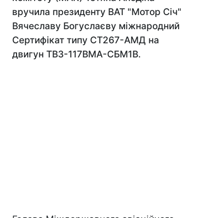
вручила президенту ВАТ "Мотор Сiч"
Вячеславу Богуслаєву міжнародний
Сертифікат типу СТ267-АМД на
двигун ТВ3-117ВМА-СБМ1В.