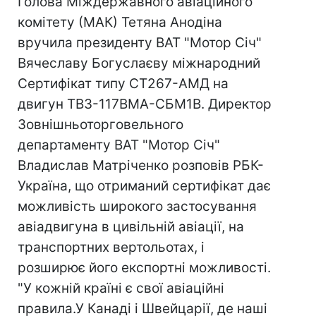
Голова Міждержавного авіаційного
комітету (МАК) Тетяна Анодіна
вручила президенту ВАТ "Мотор Сiч"
Вячеславу Богуслаєву міжнародний
Сертифікат типу СТ267-АМД на
двигун ТВ3-117ВМА-СБМ1В. Директор
Зовнішньоторгoвельного
департаменту ВАТ "Мотор Сiч"
Владислав Матріченко розповів РБК-
Україна, що отриманий сертифікат дає
можливість широкого застосування
авіадвигуна в цивільній авіації, на
транспортних вертольотах, і
розширює його експортні можливості.
"У кожній країні є свої авіаційні
правила.У Канаді і Швейцарії, де наші