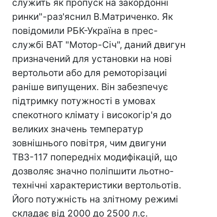
служить як пропуск на закордоннi
ринки"-раз'яснил В.Матриченко. Як
повідомили РБК-Україна в прес-
службі ВАТ "Мотор-Ciч", даний двигун
призначений для установки на нові
вертольоти або для ремоторізациі
раніше випущених. Він забезпечує
підтримку потужності в умовах
cпекотного клімату і високогір'я до
великих значень температур
зовнішнього повітря, чим двигуни
ТВ3-117 попередніх модифікацій, що
дозволяє значно поліпшити льотно-
технічні характеристики вертольотів.
Його потужність на злітному режимі
складає від 2000 до 2500 л.с.