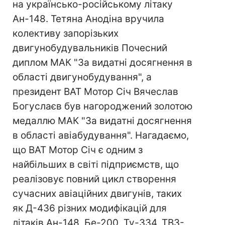
на українсько-російському літаку
Ан-148. Тетяна Анодіна вручила
колективу запорізьких
двигунобудувальникiв Почесний
диплом МАК "За видатні досягнення в
області двигунобудування", а
президент ВАТ Мотор Сiч Вячеслав
Богуслаєв був нагороджений золотою
медаллю МАК "За видатні досягнення
в області авіабудування". Нагадаємо,
що ВАТ Мотор Сiч є одним з
найбільших в світі підприємств, що
реалізовує повний цикл створення
сучасних авіаційних двигунів, таких
як Д-436 різних модифікацій для
літаків Ан-148, Бе-200, Ту-334, ТВ3-