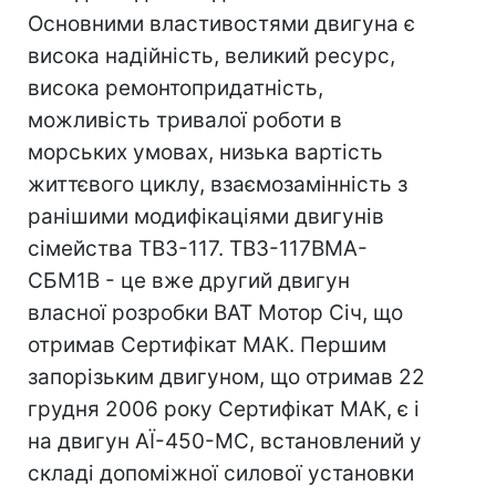
Основними властивостями двигуна є
висока надійність, великий ресурс,
висока ремонтопридатність,
можливість тривалої роботи в
морських умовах, низька вартість
життєвого циклу, взаємозамінність з
ранішими модифікаціями двигунів
сімейства ТВ3-117. ТВ3-117ВМА-
СБМ1В - це вже другий двигун
власної розробки ВАТ Мотор Сiч, що
отримав Сертифікат МАК. Першим
запорізьким двигуном, що отримав 22
грудня 2006 року Сертифікат МАК, є i
на двигун АЇ-450-МС, встановлений у
складі допоміжної силової установки