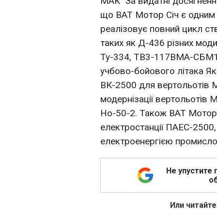
МАК "За видатні досягненн
що ВАТ Мотор Сiч є одним 
реалізовує повний цикл ств
таких як Д-436 різних моди
Ту-334, ТВ3-117ВМА-СБМ1 
учбово-бойового літака Як
ВК-2500 для вертольотів М
модернізації вертольотів Мі
Но-50-2. Також ВАТ Мотор 
електростанції ПАЕС-2500,
електроенергією промислов
Не упустите 
об
Или читайте