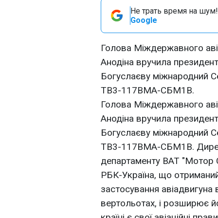
Не трать время на шум!
Google
Голова Міждержавного авіа
Анодіна вручила президент
Богуслаєву міжнародний С
ТВ3-117ВМА-СБМ1В.
Голова Міждержавного авіа
Анодіна вручила президент
Богуслаєву міжнародний С
ТВ3-117ВМА-СБМ1В. Дире
департаменту ВАТ "Мотор 
РБК-Україна, що отримани
застосування авіадвигуна в 
вертольотах, і розширює йо
країні є свої авіаційні прав