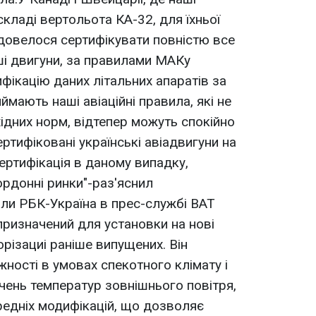
кладі вертольота КА-32, для їхньої
 довелося сертифікувати повністю все
аші двигуни, за правилами МАКу
фікацію даних лiтальних апаратів за
иймають наші авіаційні правила, які не
ідних норм, відтепер можуть спокійно
ертифіковані українські авіадвигуни на
Сертифікація в даному випадку,
ордоннi ринки"-раз'яснил
ли РБК-Україна в прес-службі ВАТ
призначений для установки на нові
різациі раніше випущених. Він
ності в умовах cпекотного клімату і
ачень температур зовнішнього повітря,
едніх модифікацій, що дозволяє