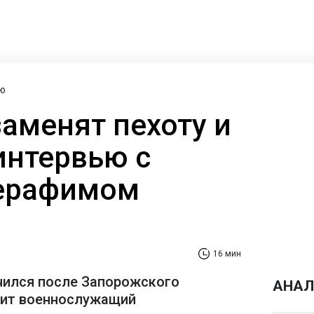
ю
заменят пехоту и
интервью с
ерафимом
16 мин
чился после Запорожского
АНАЛ
рит военнослужащий