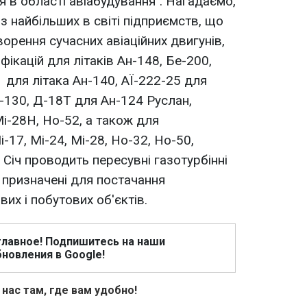
я в області авіабудування". Нагадаємо,
з найбільших в світі підприємств, що
орення сучасних авіаційних двигунів,
фікацій для літаків Ан-148, Бе-200,
для літака Ан-140, АЇ-222-25 для
-130, Д-18Т для Ан-124 Руслан,
і-28Н, Но-52, а також для
-17, Мі-24, Мі-28, Но-32, Но-50,
Сiч проводить пересувні газотурбінні
 призначені для постачання
их і побутових об'єктiв.
главное! Подпишитесь на наши
новления в Google!
 нас там, где вам удобно!