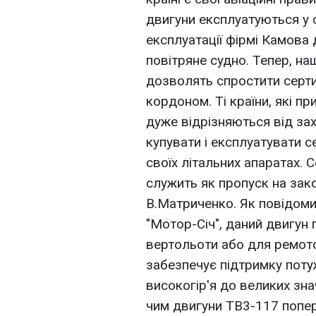
двигуни експлуатуються у с
експлуатації фірмі Камова
повітряне судно. Тепер, н
дозволять спростити серти
кордоном. Ті країни, які пр
дуже відрізняються від зах
купувати і експлуатувати с
своїх літальних апаратах. 
служить як пропуск на зак
В.Матриченко. Як повідоми
"Мотор-Ciч", даний двигун 
вертольоти або для ремото
забезпечує підтримку потуж
високогір'я до великих зн
чим двигуни ТВ3-117 попер