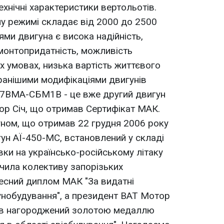
хнічні характеристики вертольотів.
му режимі складає від 2000 до 2500
ми двигуна є висока надійність,
монтопридатність, можливість
х умовах, низька вартість життєвого
 ранішими модифікаціями двигунів
17ВМА-СБМ1В - це вже другий двигун
ор Сiч, що отримав Сертифікат МАК.
ном, що отримав 22 грудня 2006 року
гун АЇ-450-МС, встановлений у складі
вки на українсько-російському літаку
учила колективу запорізьких
есний диплом МАК "За видатні
унобудування", а президент ВАТ Мотор
ув нагороджений золотою медаллю