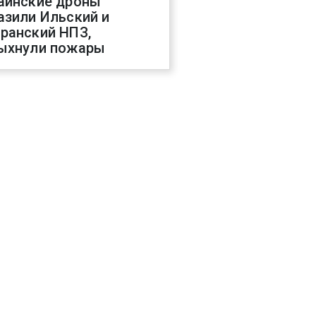
аинские дроны
азили Ильский и
ранский НПЗ,
ыхнули пожары