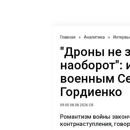
Главная
»
Аналитика
»
Интервь
"Дроны не 
наоборот": 
военным С
Гордиенко
09:00 08.08.2026 Сб
Романтизм войны закон
контрнаступления, гово