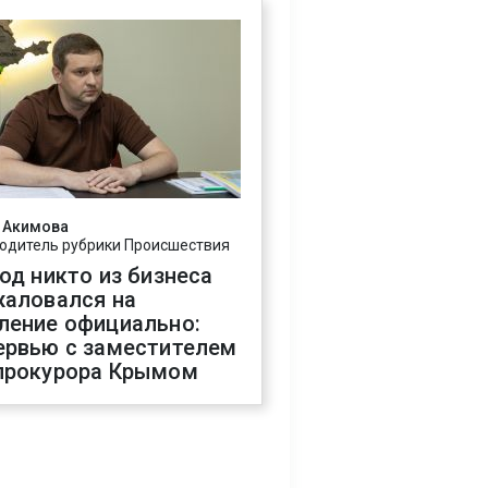
 Акимова
одитель рубрики Происшествия
год никто из бизнеса
жаловался на
ление официально:
ервью с заместителем
прокурора Крымом