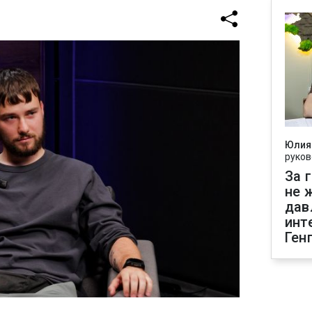
Юлия
руков
За 
не 
дав
инт
Ген