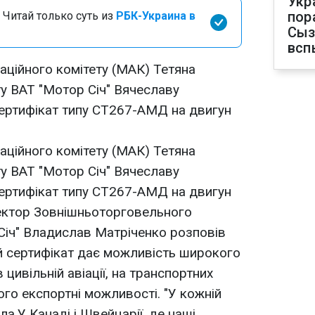
Укр
пор
 Читай только суть из
РБК-Украина в
Сыз
всп
ційного комітету (МАК) Тетяна
у ВАТ "Мотор Сiч" Вячеславу
ертифікат типу СТ267-АМД на двигун
ційного комітету (МАК) Тетяна
у ВАТ "Мотор Сiч" Вячеславу
ертифікат типу СТ267-АМД на двигун
ктор Зовнішньоторгoвельного
Сiч" Владислав Матріченко розповів
й сертифікат дає можливість широкого
цивільній авіації, на транспортних
го експортні можливості. "У кожній
ила.У Канаді і Швейцарії, де наші