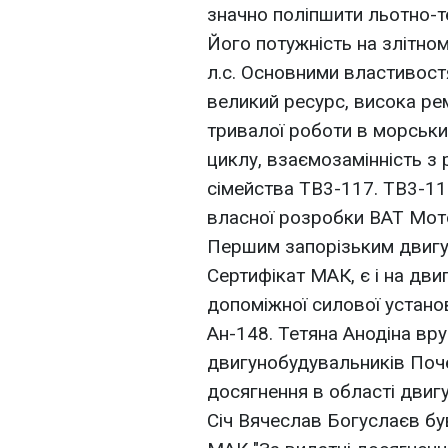
значно поліпшити льотно-те
Його потужність на злітно
л.с. Основними властивостя
великий ресурс, висока ре
тривалої роботи в морськи
циклу, взаємозамінність з
сімейства ТВ3-117. ТВ3-1
власної розробки ВАТ Мот
Першим запорізьким двигу
Сертифікат МАК, є i на дви
допоміжної силової устано
Ан-148. Тетяна Анодіна вр
двигунобудувальникiв Поч
досягнення в області двиг
Сiч Вячеслав Богуслаєв б