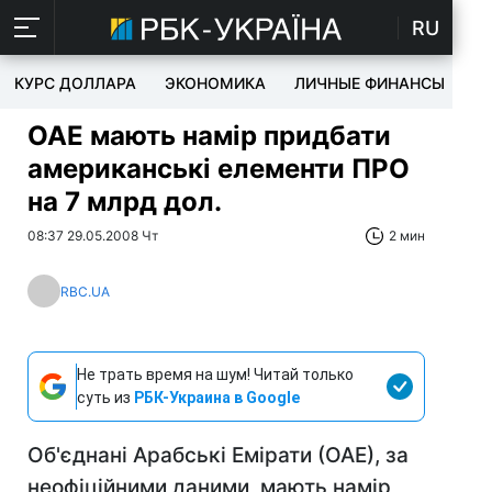
RU
КУРС ДОЛЛАРА
ЭКОНОМИКА
ЛИЧНЫЕ ФИНАНСЫ
T
ОАЕ мають намір придбати
американські елементи ПРО
на 7 млрд дол.
08:37 29.05.2008 Чт
2 мин
RBC.UA
Не трать время на шум! Читай только
суть из
РБК-Украина в Google
Об'єднані Арабські Емірати (ОАЕ), за
неофіційними даними, мають намір