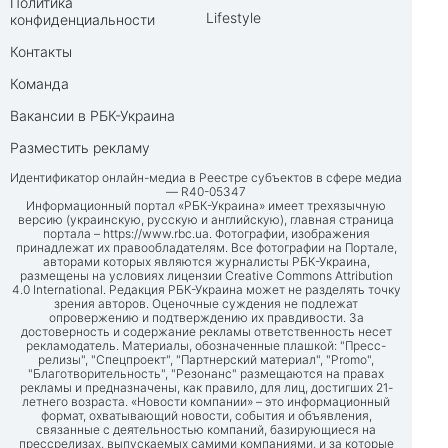
Политика
Lifestyle
конфиденциальности
Контакты
Команда
Вакансии в РБК-Украина
Разместить рекламу
Идентификатор онлайн-медиа в Реестре субъектов в сфере медиа
— R40-05347
Информационный портал «РБК-Украина» имеет трехязычную
версию (украинскую, русскую и английскую), главная страница
портала –
https://www.rbc.ua
. Фотографии, изображения
принадлежат их правообладателям. Все фотографии на Портале,
авторами которых являются журналисты РБК-Украина,
размещены на условиях лицензии Creative Commons Attribution
4.0 International. Редакция РБК-Украина может не разделять точку
зрения авторов. Оценочные суждения не подлежат
опровержению и подтверждению их правдивости. За
достоверность и содержание рекламы ответственность несет
рекламодатель. Материалы, обозначенные плашкой: "Пресс-
релизы", "Спецпроект", "Партнерский материал", "Promo",
"Благотворительность", "Резонанс" размещаются на правах
рекламы и предназначены, как правило, для лиц, достигших 21-
летнего возраста. «Новости компании» – это информационный
формат, охватывающий новости, события и объявления,
связанные с деятельностью компаний, базирующиеся на
прессрелизах, выпускаемых самими компаниями, и за которые