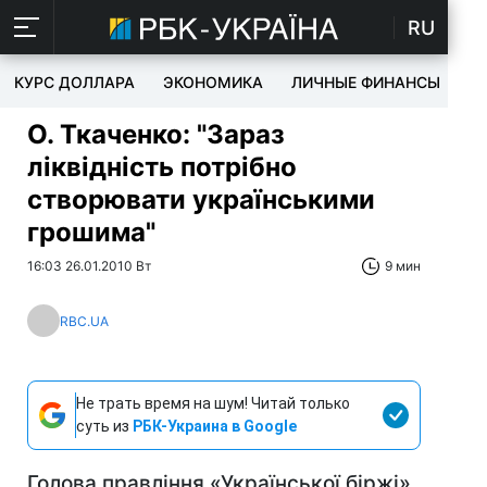
RU
КУРС ДОЛЛАРА
ЭКОНОМИКА
ЛИЧНЫЕ ФИНАНСЫ
T
О. Ткаченко: "Зараз
ліквідність потрібно
створювати українськими
грошима"
16:03 26.01.2010 Вт
9 мин
RBC.UA
Не трать время на шум! Читай только
суть из
РБК-Украина в Google
Голова правління «Української біржі»