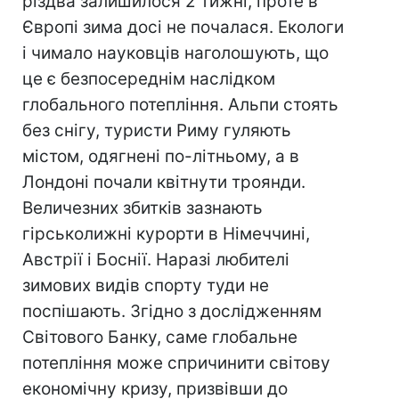
різдва залишилося 2 тижні, проте в
Європі зима досі не почалася. Екологи
і чимало науковців наголошують, що
це є безпосереднім наслідком
глобального потепління. Альпи стоять
без снігу, туристи Риму гуляють
містом, одягнені по-літньому, а в
Лондоні почали квітнути троянди.
Величезних збитків зазнають
гірськолижні курорти в Німеччині,
Австрії і Боснії. Наразі любителі
зимових видів спорту туди не
поспішають. Згідно з дослідженням
Світового Банку, саме глобальне
потепління може спричинити світову
економічну кризу, призвівши до